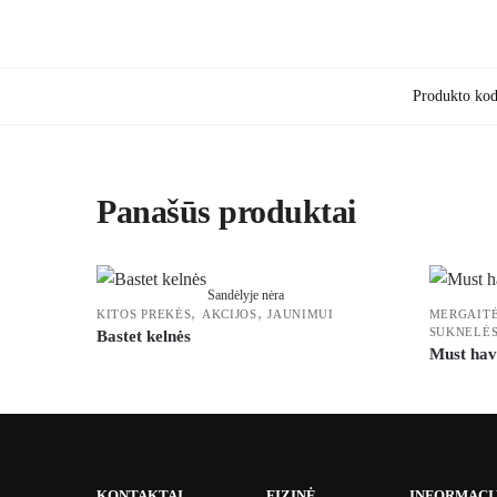
Produkto ko
Panašūs produktai
Sandėlyje nėra
,
,
KITOS PREKĖS
AKCIJOS
JAUNIMUI
MERGAIT
SUKNELĖ
Bastet kelnės
Must have
KONTAKTAI
FIZINĖ
INFORMACI