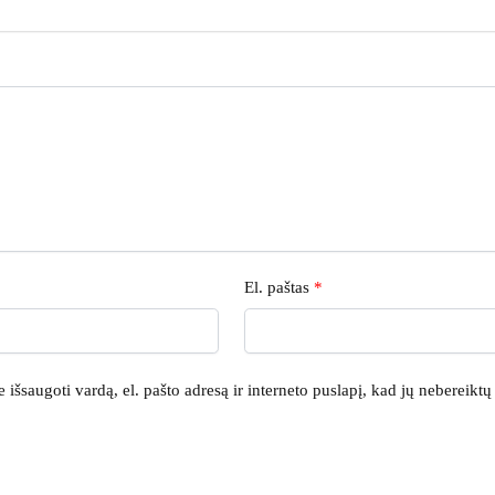
El. paštas
*
išsaugoti vardą, el. pašto adresą ir interneto puslapį, kad jų nebereiktų į