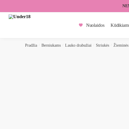
Skip
Skip
NE
to
to
navigation
content
Nuolaidos
Kūdikiam
Pradžia
/
Berniukams
/
Lauko drabužiai
/
Striukės
/
Žieminės 