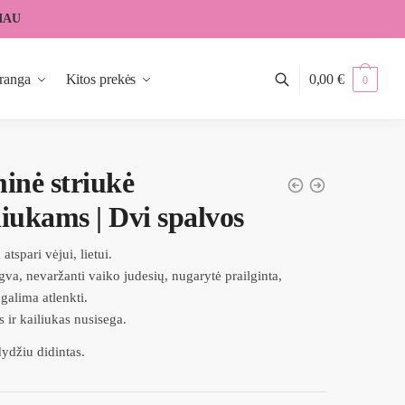
IAU
ranga
Kitos prekės
0,00
€
0
inė striukė
iukams | Dvi spalvos
tspari vėjui, lietui.
gva, nevaržanti vaiko judesių, nugarytė prailginta,
galima atlenkti.
 ir kailiukas nusisega.
ydžiu didintas.