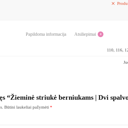
Produ
Papildoma informacija
Atsiliepimai
0
110, 116, 1
Ju
ęs “Žieminė striukė berniukams | Dvi spalv
s.
Būtini laukeliai pažymėti
*