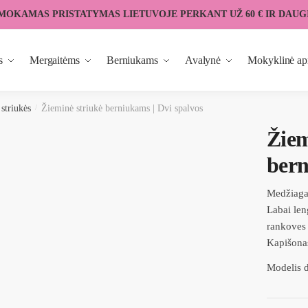
MOKAMAS PRISTATYMAS LIETUVOJE PERKANT UŽ 60 € IR DAUG
s
Mergaitėms
Berniukams
Avalynė
Mokyklinė ap
striukės
/
Žieminė striukė berniukams | Dvi spalvos
Žiem
bern
Medžiaga a
Labai len
rankoves 
Kapišonas
Modelis d