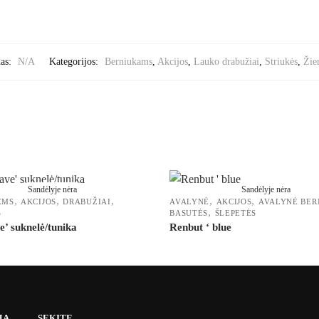
das:
N/A
Kategorijos:
Berniukams
,
Akcijos
,
Lauko drabužiai
,
Striukės
,
Žie
Sandėlyje nėra
Sandėlyje nėra
,
,
,
,
,
ĖMS
AKCIJOS
DRABUŽIAI
AVALYNĖ
AKCIJOS
AVALYNĖ BE
,
S
BASUTĖS
ŠLEPETĖS
’ suknelė/tunika
Renbut ‘ blue
JA
SEKITE