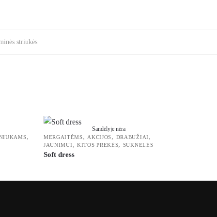
minės striukės
Sandėlyje nėra
,
,
,
,
RNIUKAMS
MERGAITĖMS
AKCIJOS
DRABUŽIAI
,
,
JAUNIMUI
KITOS PREKĖS
SUKNELĖS
Soft dress