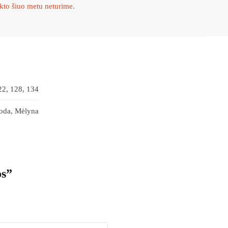
kto šiuo metu neturime.
22, 128, 134
oda, Mėlyna
os”