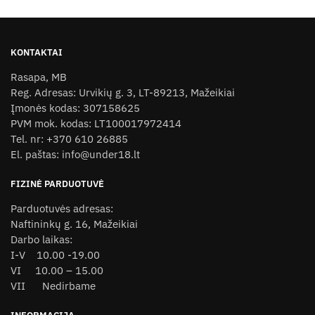
has
multiple
variants.
KONTAKTAI
The
Rasapa, MB
options
Reg. Adresas: Urvikių g. 3, LT-89213, Mažeikiai
may
Įmonės kodas: 307158625
be
PVM mok. kodas: LT100017972414
chosen
Tel. nr: +370 610 26885
on
El. paštas: info@under18.lt
the
product
FIZINĖ PARDUOTUVĖ
page
Parduotuvės adresas:
Naftininkų g. 16, Mažeikiai
Darbo laikas:
I-V 10.00 -19.00
VI 10.00 – 15.00
VII Nedirbame