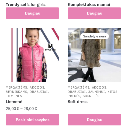
Trendy set’s for girls
Komplektukas mamai
Daugiau
Daugiau
Sandėlyje nėra
,
,
,
,
MERGAITĖMS
AKCIJOS
MERGAITĖMS
AKCIJOS
,
,
,
,
BERNIUKAMS
DRABUŽIAI
DRABUŽIAI
JAUNIMUI
KITOS
,
LIEMENĖS
PREKĖS
SUKNELĖS
Liemenė
Soft dress
25,00
€
–
28,00
€
This
Pasirinkti savybes
Daugiau
product