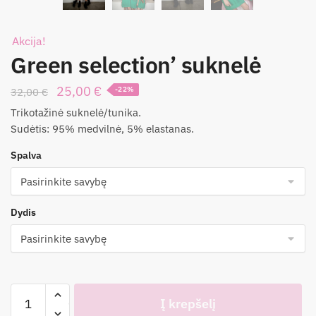
Akcija!
Green selection’ suknelė
Original
Current
25,00
€
32,00
€
-22%
price
price
Trikotažinė suknelė/tunika.
was:
is:
Sudėtis: 95% medvilnė, 5% elastanas.
32,00 €.
25,00 €.
Spalva
Dydis
produkto
Į krepšelį
kiekis: