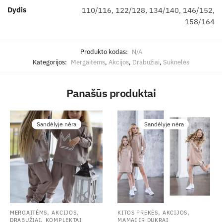
Dydis
110/116, 122/128, 134/140, 146/152,
158/164
Produkto kodas:
N/A
Kategorijos:
Mergaitėms
,
Akcijos
,
Drabužiai
,
Suknelės
Panašūs produktai
Sandėlyje nėra
Sandėlyje nėra
,
,
,
,
MERGAITĖMS
AKCIJOS
KITOS PREKĖS
AKCIJOS
,
DRABUŽIAI
KOMPLEKTAI
MAMAI IR DUKRAI