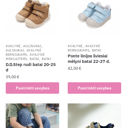
The
The
options
options
may
may
be
be
chosen
chosen
on
on
the
the
,
,
,
AVALYNĖ
AULINUKAI
AVALYNĖ
AVALYNĖ
,
,
AULINUKAI
AVALYNĖ
BERNIUKAMS
BATAI
product
product
,
BERNIUKAMS
AVALYNĖ
Ponte linijos šviesiai
,
,
page
page
MERGAITĖMS
BATAI
BATAI
mėlyni batai 22-27 d.
D.D.Step rudi batai 20-25
42,00
€
d
39,00
€
This
product
This
Pasirinkti savybes
Pasirinkti savybes
has
product
multiple
has
variants.
multiple
The
variants.
options
The
may
options