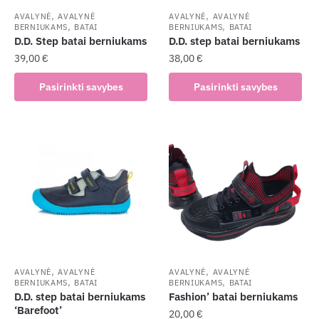
the
,
,
AVALYNĖ
AVALYNĖ
AVALYNĖ
AVALYNĖ
,
,
BERNIUKAMS
BATAI
BERNIUKAMS
BATAI
product
D.D. Step batai berniukams
D.D. step batai berniukams
page
39,00
€
38,00
€
This
This
Pasirinkti savybes
Pasirinkti savybes
product
product
has
has
multiple
multiple
variants.
variants.
The
The
options
options
may
may
be
be
chosen
chosen
on
on
the
the
,
,
AVALYNĖ
AVALYNĖ
AVALYNĖ
AVALYNĖ
,
,
BERNIUKAMS
BATAI
BERNIUKAMS
BATAI
product
product
D.D. step batai berniukams
Fashion’ batai berniukams
page
page
‘Barefoot’
20,00
€