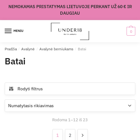
Skip
Skip
NEMOKAMAS PRISTATYMAS LIETUVOJE PERKANT UŽ 60 € IR
to
to
DAUGIAU
navigation
content
MENIU
0
Pradžia
/
Avalynė
/
Avalynė berniukams
/
Batai
Batai
Rodyti filtrus
Rodoma 1–12 iš 23
1
2