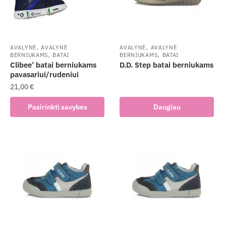
on
be
the
chosen
product
on
page
the
,
,
AVALYNĖ
AVALYNĖ
AVALYNĖ
AVALYNĖ
,
,
BERNIUKAMS
BATAI
BERNIUKAMS
BATAI
product
Clibee’ batai berniukams
D.D. Step batai berniukams
page
pavasariui/rudeniui
21,00
€
This
Pasirinkti savybes
Daugiau
product
has
multiple
variants.
The
options
may
be
chosen
on