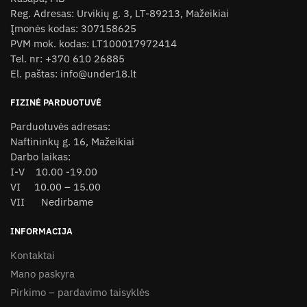
Reg. Adresas: Urvikių g. 3, LT-89213, Mažeikiai
Įmonės kodas: 307158625
PVM mok. kodas: LT100017972414
Tel. nr: +370 610 26885
El. paštas: info@under18.lt
FIZINĖ PARDUOTUVĖ
Parduotuvės adresas:
Naftininkų g. 16, Mažeikiai
Darbo laikas:
I-V 10.00 -19.00
VI 10.00 – 15.00
VII Nedirbame
INFORMACIJA
Kontaktai
Mano paskyra
Pirkimo – pardavimo taisyklės