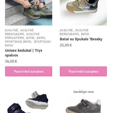
be
may
chosen
be
on
chosen
the
on
product
the
,
,
AVALYNĖ
AVALYNĖ
AVALYNĖ
AVALYNĖ
,
,
page
BERNIUKAMS
AVALYNĖ
BERNIUKAMS
BATAI
product
,
,
,
MERGAITĖMS
BATAI
BATAI
Batai su lipukais ‘Bessky
,
page
SPORTINIAI BATAI
SPORTINIAI
25,00
€
BATAI
Unisex kedukai | Trys
This
spalvos
product
36,00
€
has
This
Pasirinkti savybes
Pasirinkti savybes
multiple
product
variants.
has
The
multiple
options
Sandėlyje nėra
variants.
may
The
be
options
chosen
may