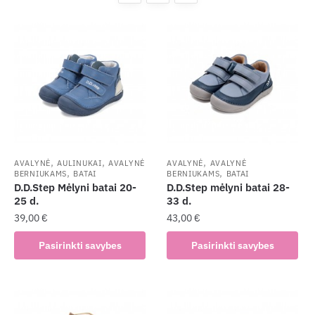
,
,
,
AVALYNĖ
AULINUKAI
AVALYNĖ
AVALYNĖ
AVALYNĖ
,
,
BERNIUKAMS
BATAI
BERNIUKAMS
BATAI
D.D.Step Mėlyni batai 20-
D.D.Step mėlyni batai 28-
25 d.
33 d.
39,00
€
43,00
€
This
This
Pasirinkti savybes
Pasirinkti savybes
product
product
has
has
multiple
multiple
variants.
variants.