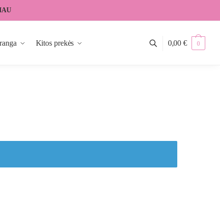
IAU
ranga
Kitos prekės
0,00
€
0