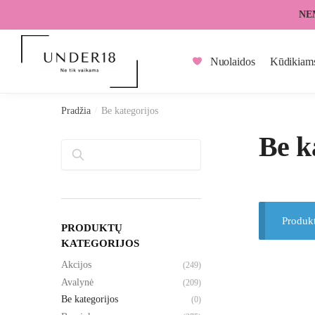
Skip
Skip
NE
to
to
navigation
content
Nuolaidos
Kūdikiam
Pradžia
/
Be kategorijos
Be k
Paieška
Produkt
PRODUKTŲ
KATEGORIJOS
Akcijos
(249)
Avalynė
(209)
Be kategorijos
(0)