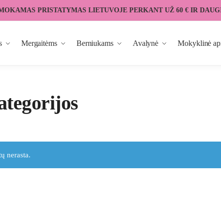
MOKAMAS PRISTATYMAS LIETUVOJE PERKANT UŽ 60 € IR DAUG
s
Mergaitėms
Berniukams
Avalynė
Mokyklinė ap
ategorijos
ų nerasta.