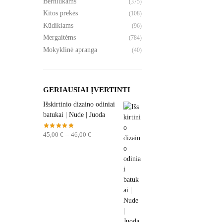
Berniukams
(375)
Kitos prekės
(108)
Kūdikiams
(96)
Mergaitėms
(784)
Mokyklinė apranga
(40)
GERIAUSIAI ĮVERTINTI
Išskirtinio dizaino odiniai
batukai | Nude | Juoda
45,00
€
–
46,00
€