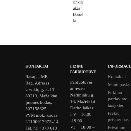
KONTAKTAI
FIZINĖ
INFORMACI
PARDUOTUVĖ
Rasapa, MB
Kontaktai
Parduotuvės
Reg. Adresas:
Mano pasky
adresas:
Urvikių g. 3, LT-
Pirkimo –
Naftininkų g.
89213, Mažeikiai
pardavimo
16, Mažeikiai
Įmonės kodas:
taisyklės
Darbo laikas:
307158625
Prekių
I-V 10.00
PVM mok. kodas:
pristatymas
-19.00
LT100017972414
VI 10.00 –
Privatumo
Tel. nr: +370 610