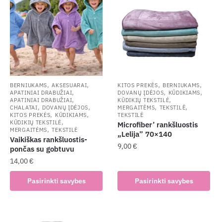
,
,
,
,
BERNIUKAMS
AKSESUARAI
KITOS PREKĖS
BERNIUKAMS
,
,
,
APATINIAI DRABUŽIAI
DOVANŲ ĮDĖJOS
KŪDIKIAMS
,
,
APATINIAI DRABUŽIAI
KŪDIKIŲ TEKSTILĖ
,
,
,
,
CHALATAI
DOVANŲ ĮDĖJOS
MERGAITĖMS
TEKSTILĖ
,
,
KITOS PREKĖS
KŪDIKIAMS
TEKSTILĖ
,
KŪDIKIŲ TEKSTILĖ
Microfiber’ rankšluostis
,
MERGAITĖMS
TEKSTILĖ
„Lelija” 70×140
Vaikiškas rankšluostis-
9,00
€
pončas su gobtuvu
14,00
€
This
product
This
Pasirinkti savybes
Pasirinkti savybes
has
product
multiple
has
variants.
multiple