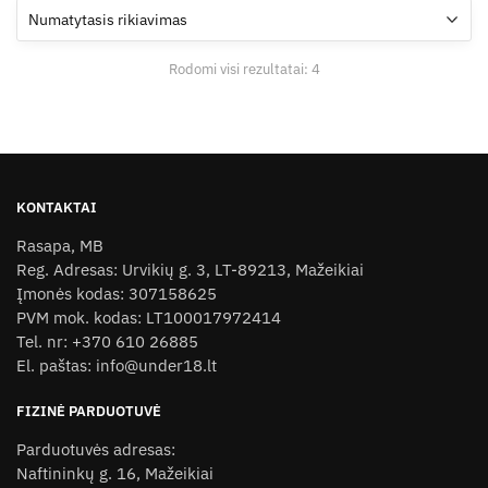
The
may
options
be
may
chosen
Rodomi visi rezultatai: 4
be
on
chosen
the
on
product
the
page
product
KONTAKTAI
page
Rasapa, MB
Reg. Adresas: Urvikių g. 3, LT-89213, Mažeikiai
Įmonės kodas: 307158625
PVM mok. kodas: LT100017972414
Tel. nr: +370 610 26885
El. paštas: info@under18.lt
FIZINĖ PARDUOTUVĖ
Parduotuvės adresas:
Naftininkų g. 16, Mažeikiai