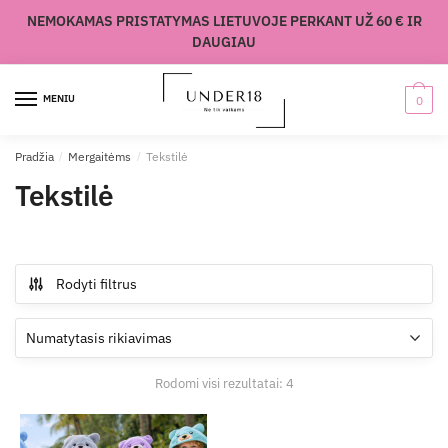
Skip
Skip
NEMOKAMAS PRISTATYMAS LIETUVOJE PERKANT UŽ 60 € IR
to
to
DAUGIAU
navigation
content
MENIU
0
Pradžia
/
Mergaitėms
/
Tekstilė
Tekstilė
Rodyti filtrus
Rodomi visi rezultatai: 4