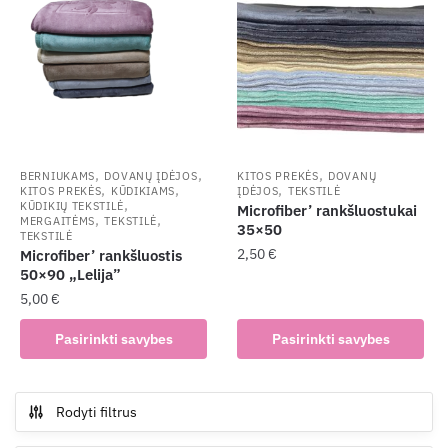
The
variants.
options
The
may
options
be
may
chosen
be
on
chosen
the
on
product
the
,
,
,
BERNIUKAMS
DOVANŲ ĮDĖJOS
KITOS PREKĖS
DOVANŲ
,
,
,
page
KITOS PREKĖS
KŪDIKIAMS
ĮDĖJOS
TEKSTILĖ
product
,
KŪDIKIŲ TEKSTILĖ
Microfiber’ rankšluostukai
,
,
page
MERGAITĖMS
TEKSTILĖ
35×50
TEKSTILĖ
2,50
€
Microfiber’ rankšluostis
50×90 „Lelija”
This
5,00
€
product
This
has
Pasirinkti savybes
Pasirinkti savybes
product
multiple
has
variants.
multiple
The
Rodyti filtrus
variants.
options