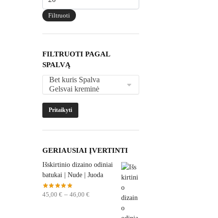
kaina
Filtruoti
FILTRUOTI PAGAL
SPALVĄ
Pritaikyti
GERIAUSIAI ĮVERTINTI
Išskirtinio dizaino odiniai
batukai | Nude | Juoda
45,00
€
–
46,00
€