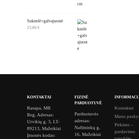
Suknelė+galvajuostė
25,00
€
KONTAKTAI
FIZINĖ
INFORMACI
PARDUOTUVĖ
Rasapa, MB
Kontaktai
Parduotuvės
Reg. Adresas:
Mano pasky
adresas:
Urvikių g. 3, LT-
Pirkimo –
Naftininkų g.
89213, Mažeikiai
pardavimo
16, Mažeikiai
Įmonės kodas:
taisyklės