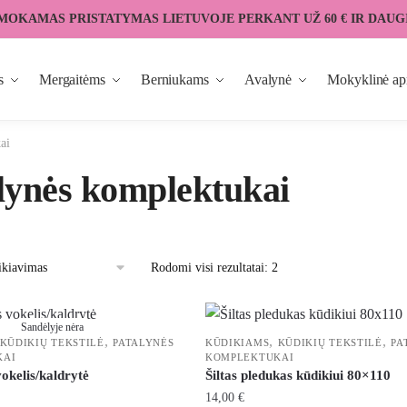
MOKAMAS PRISTATYMAS LIETUVOJE PERKANT UŽ 60 € IR DAUG
s
Mergaitėms
Berniukams
Avalynė
Mokyklinė ap
ai
lynės komplektukai
Rodomi visi rezultatai: 2
Sandėlyje nėra
,
,
,
KŪDIKIŲ TEKSTILĖ
PATALYNĖS
KŪDIKIAMS
KŪDIKIŲ TEKSTILĖ
PA
KAI
KOMPLEKTUKAI
okelis/kaldrytė
Šiltas pledukas kūdikiui 80×110
14,00
€