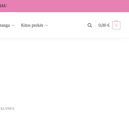
IAU
ranga
Kitos prekės
0,00
€
0
TALYNĖS