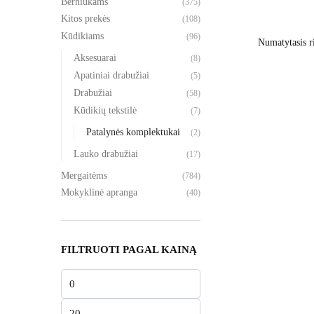
Berniukams
(375)
Kitos prekės
(108)
Kūdikiams
(96)
Aksesuarai
(8)
Apatiniai drabužiai
(5)
Drabužiai
(58)
Kūdikių tekstilė
(7)
Patalynės komplektukai
(2)
Lauko drabužiai
(17)
Mergaitėms
(784)
Mokyklinė apranga
(40)
FILTRUOTI PAGAL KAINĄ
Min
kaina
Maks