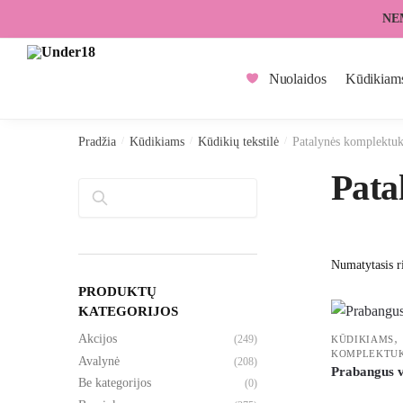
Skip
Skip
NE
to
to
navigation
content
Nuolaidos
Kūdikiam
Pradžia
/
Kūdikiams
/
Kūdikių tekstilė
/
Patalynės komplektuk
Pata
Paieška
PRODUKTŲ
KATEGORIJOS
,
Akcijos
(249)
KŪDIKIAMS
KOMPLEKTU
Avalynė
(208)
Prabangus v
Be kategorijos
(0)