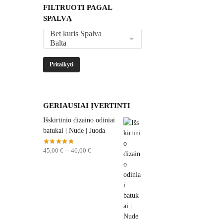
FILTRUOTI PAGAL
SPALVĄ
Pritaikyti
GERIAUSIAI ĮVERTINTI
Išskirtinio dizaino odiniai
batukai | Nude | Juoda
45,00
€
–
46,00
€