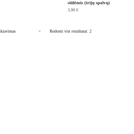
siūlėmis (trijų spalvų)
3,00
€
This
product
Rodomi visi rezultatai: 2
has
multiple
variants.
The
options
may
be
chosen
on
the
product
page