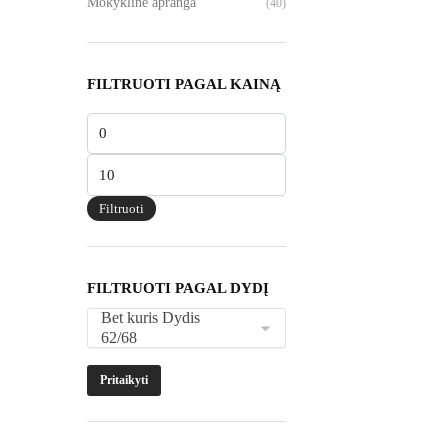
Mokyklinė apranga
(40)
FILTRUOTI PAGAL KAINĄ
Min
kaina
Maks
kaina
Filtruoti
FILTRUOTI PAGAL DYDĮ
Pritaikyti