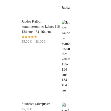
Juodos Kalborn
kombinezoninės kelnės 116-
134 cm/ 134-164 cm
35,00
€
–
38,00
€
Suknelė+galvajuostė
25,00
€