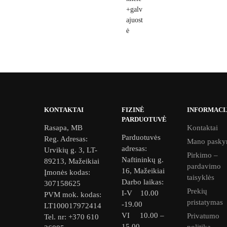
KONTAKTAI
FIZINĖ
INFORMACI
PARDUOTUVĖ
Rasapa, MB
Kontaktai
Parduotuvės
Reg. Adresas:
Mano pasky
adresas:
Urvikių g. 3, LT-
Pirkimo –
Naftininkų g.
89213, Mažeikiai
pardavimo
16, Mažeikiai
Įmonės kodas:
taisyklės
Darbo laikas:
307158625
Prekių
I-V 10.00
PVM mok. kodas:
pristatymas
-19.00
LT100017972414
VI 10.00 –
Privatumo
Tel. nr: +370 610
15.00