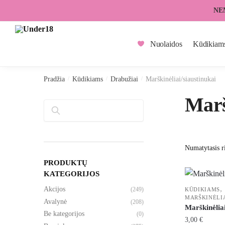
Skip
Skip
NE
to
to
navigation
content
Nuolaidos
Kūdikiam
Pradžia
/
Kūdikiams
/
Drabužiai
/
Marškinėliai/siaustinukai
Marš
Paieška
PRODUKTŲ
KATEGORIJOS
,
Akcijos
(249)
KŪDIKIAMS
MARŠKINĖLIA
Avalynė
(208)
Marškinėlia
Be kategorijos
(0)
3,00
€