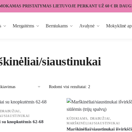
MOKAMAS PRISTATYMAS LIETUVOJE PERKANT UŽ 60 € IR DAUG
s
Mergaitėms
Berniukams
Avalynė
Mokyklinė ap
kinėliai/siaustinukai
Rodomi visi rezultatai: 2
,
DRABUŽIAI
I/SIAUSTINUKAI
,
,
KŪDIKIAMS
DRABUŽIAI
i su knopkutėmis 62-68
MARŠKINĖLIAI/SIAUSTINUKAI
Marškinėliai/siaustinukai išvirkšč