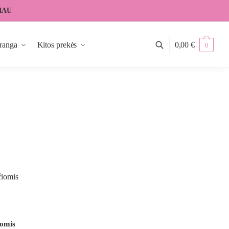
IAU
ranga
Kitos prekės
0,00
€
0
iomis