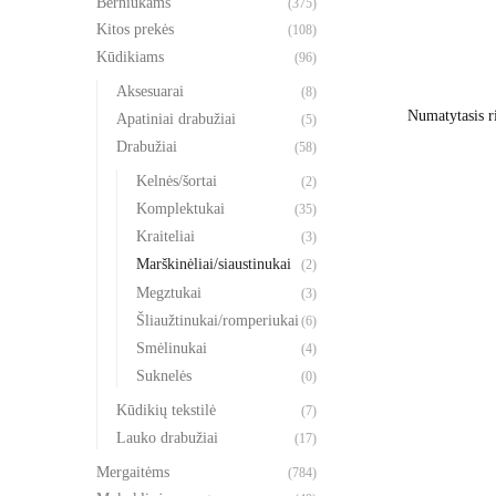
Berniukams
(375)
This
Kitos prekės
(108)
product
Kūdikiams
(96)
has
Aksesuarai
(8)
multiple
Apatiniai drabužiai
(5)
variants.
Drabužiai
(58)
The
Kelnės/šortai
(2)
options
Komplektukai
(35)
may
Kraiteliai
(3)
be
Marškinėliai/siaustinukai
(2)
chosen
Megztukai
(3)
on
Šliaužtinukai/romperiukai
(6)
the
Smėlinukai
(4)
product
Suknelės
(0)
page
Kūdikių tekstilė
(7)
Lauko drabužiai
(17)
Mergaitėms
(784)