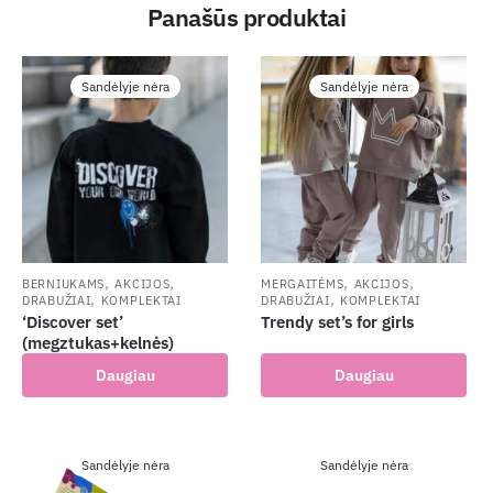
Panašūs produktai
Sandėlyje nėra
Sandėlyje nėra
,
,
,
,
BERNIUKAMS
AKCIJOS
MERGAITĖMS
AKCIJOS
,
,
DRABUŽIAI
KOMPLEKTAI
DRABUŽIAI
KOMPLEKTAI
‘Discover set’
Trendy set’s for girls
(megztukas+kelnės)
Daugiau
Daugiau
Sandėlyje nėra
Sandėlyje nėra