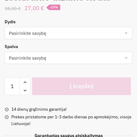
Original
Current
27,00
€
38,00
€
-29%
price
price
Dydis
was:
is:
38,00 €.
27,00 €.
Spalva
produkto
Į krepšelį
kiekis:
Išskirtinio
dizaino
14 dienų grąžinimo garantija!
kedai
Prekes pristatome per 1-3 darbo dienas po apmokėjimo, visoje
Lietuvoje!
Garantuotas saugus atsiskaitymas