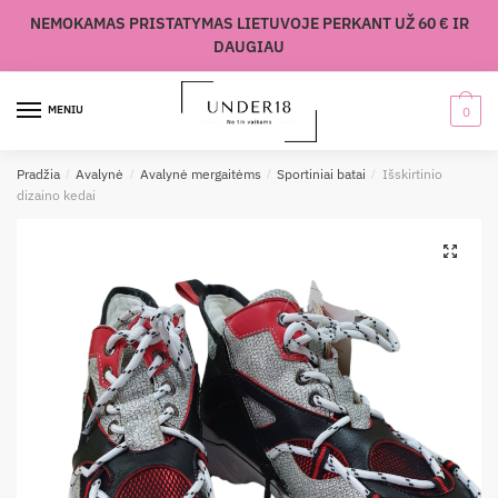
Skip
Skip
NEMOKAMAS PRISTATYMAS LIETUVOJE PERKANT UŽ 60 € IR
to
to
DAUGIAU
navigation
content
MENIU
0
Pradžia
/
Avalynė
/
Avalynė mergaitėms
/
Sportiniai batai
/
Išskirtinio
dizaino kedai
🔍