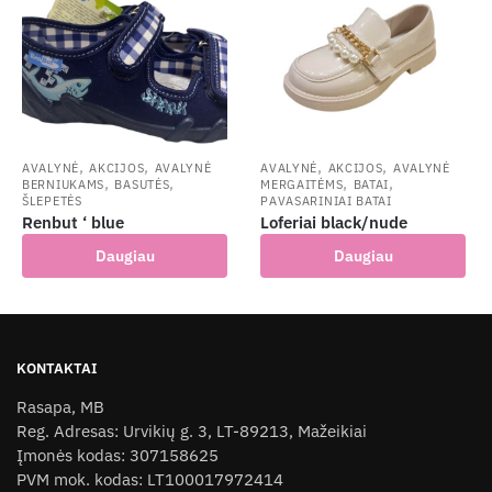
,
,
,
,
AVALYNĖ
AKCIJOS
AVALYNĖ
AVALYNĖ
AKCIJOS
AVALYNĖ
,
,
,
,
BERNIUKAMS
BASUTĖS
MERGAITĖMS
BATAI
ŠLEPETĖS
PAVASARINIAI BATAI
Renbut ‘ blue
Loferiai black/nude
Daugiau
Daugiau
KONTAKTAI
Rasapa, MB
Reg. Adresas: Urvikių g. 3, LT-89213, Mažeikiai
Įmonės kodas: 307158625
PVM mok. kodas: LT100017972414