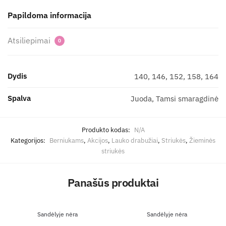
Papildoma informacija
Atsiliepimai
0
Dydis
140, 146, 152, 158, 164
Spalva
Juoda, Tamsi smaragdinė
Produkto kodas:
N/A
Kategorijos:
Berniukams
,
Akcijos
,
Lauko drabužiai
,
Striukės
,
Žieminės
striukės
Panašūs produktai
Sandėlyje nėra
Sandėlyje nėra