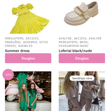
,
,
,
,
MERGAITĖMS
AKCIJOS
AVALYNĖ
AKCIJOS
AVALYNĖ
,
,
,
,
DRABUŽIAI
JAUNIMUI
KITOS
MERGAITĖMS
BATAI
,
PREKĖS
SUKNELĖS
PAVASARINIAI BATAI
Summer dress
Loferiai black/nude
Daugiau
Daugiau
-22%
Sandėlyje nėra