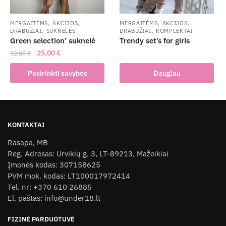
,
,
,
,
MERGAITĖMS
AKCIJOS
MERGAITĖMS
AKCIJOS
,
,
DRABUŽIAI
SUKNELĖS
DRABUŽIAI
KOMPLEKTAI
Green selection’ suknelė
Trendy set’s for girls
Original
Current
25,00
€
32,00
€
price
price
This
Pasirinkti savybes
Daugiau
was:
is:
product
32,00 €.
25,00 €.
has
multiple
variants.
KONTAKTAI
The
Rasapa, MB
options
Reg. Adresas: Urvikių g. 3, LT-89213, Mažeikiai
may
Įmonės kodas: 307158625
be
PVM mok. kodas: LT100017972414
chosen
Tel. nr: +370 610 26885
on
El. paštas: info@under18.lt
the
product
FIZINĖ PARDUOTUVĖ