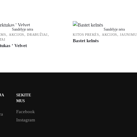
Sandėlyje nėra
Sandėlyje nėra
,
,
,
,
,
ĖMS
AKCIJOS
DRABUŽIAI
KITOS PREKĖS
AKCIJOS
JAUNIMU
TAI
Bastet kelnės
ukas ‘ Velvet
JA
SEKITE
MUS
Facebook
ra
Instagram