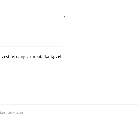
vesti iš naujo, kai kitą kartą vėl
kės
,
Suknelės