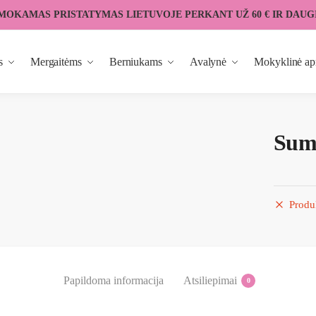
MOKAMAS PRISTATYMAS LIETUVOJE PERKANT UŽ 60 € IR DAUG
s
Mergaitėms
Berniukams
Avalynė
Mokyklinė ap
Sum
Produ
Papildoma informacija
Atsiliepimai
0