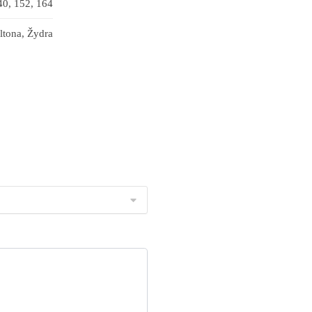
40, 152, 164
ltona, Žydra