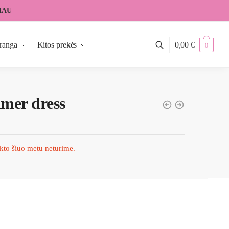
IAU
ranga
Kitos prekės
0,00
€
0
mer dress
kto šiuo metu neturime.