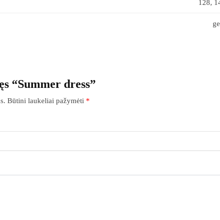
128, 1
ge
šęs “Summer dress”
s.
Būtini laukeliai pažymėti
*