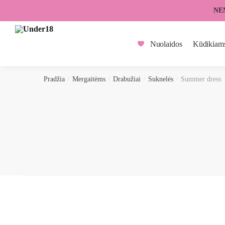
Skip
Skip
NE
to
to
navigation
content
Nuolaidos
Kūdikiam
Pradžia
/
Mergaitėms
/
Drabužiai
/
Suknelės
/
Summer dress