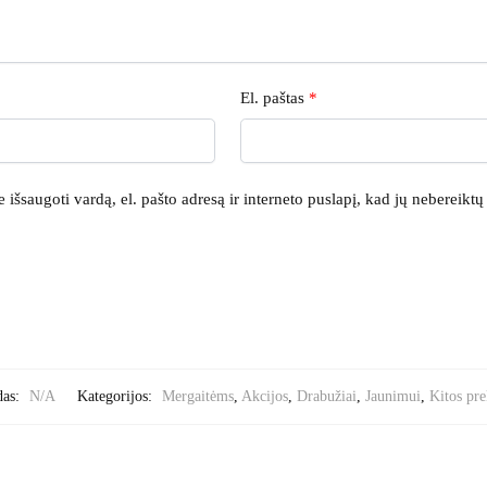
El. paštas
*
išsaugoti vardą, el. pašto adresą ir interneto puslapį, kad jų nebereiktų į
das:
N/A
Kategorijos:
Mergaitėms
,
Akcijos
,
Drabužiai
,
Jaunimui
,
Kitos pre