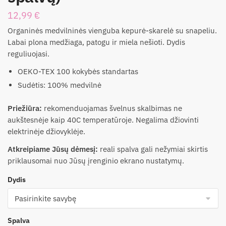
12,99
€
Organinės medvilninės vienguba kepurė-skarelė su snapeliu.
Labai plona medžiaga, patogu ir miela nešioti. Dydis
reguliuojasi.
OEKO-TEX 100 kokybės standartas
Sudėtis: 100% medvilnė
Priežiūra:
rekomenduojamas švelnus skalbimas ne
aukštesnėje kaip 40C temperatūroje. Negalima džiovinti
elektrinėje džiovyklėje.
Atkreipiame Jūsų dėmesį:
reali spalva gali nežymiai skirtis
priklausomai nuo Jūsų įrenginio ekrano nustatymų.
Dydis
Spalva