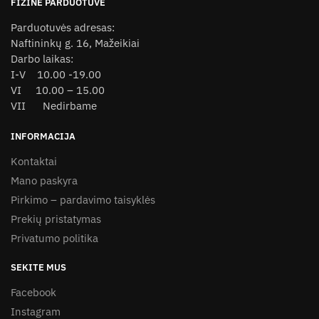
FIZINĖ PARDUOTUVĖ
page
page
Parduotuvės adresas:
Naftininkų g. 16, Mažeikiai
Darbo laikas:
I-V 10.00 -19.00
VI 10.00 – 15.00
VII Nedirbame
INFORMACIJA
Kontaktai
Mano paskyra
Pirkimo – pardavimo taisyklės
Prekių pristatymas
Privatumo politika
SEKITE MUS
Facebook
Instagram