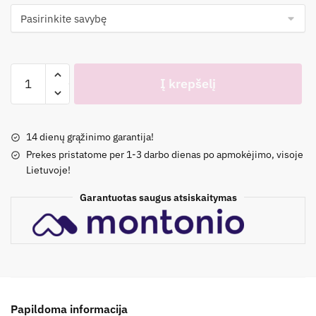
produkto
Į krepšelį
kiekis:
TuTu
organinės
14 dienų grąžinimo garantija!
medvilnės
Prekes pristatome per 1-3 darbo dienas po apmokėjimo, visoje
skarelė
Lietuvoje!
su
snapeliu
Garantuotas saugus atsiskaitymas
(3
spalvų)
Papildoma informacija