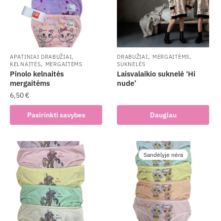
,
,
,
APATINIAI DRABUŽIAI
DRABUŽIAI
MERGAITĖMS
,
KELNAITĖS
MERGAITĖMS
SUKNELĖS
Pinolo kelnaitės
Laisvalaikio suknelė ‘Hi
mergaitėms
nude’
6,50
€
This
Pasirinkti savybes
Daugiau
product
has
multiple
Sandėlyje nėra
variants.
The
options
may
be
chosen