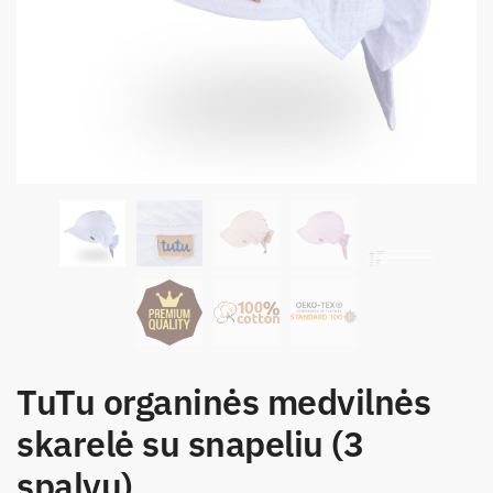
TuTu organinės medvilnės
skarelė su snapeliu (3
spalvų)