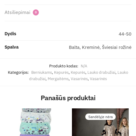
Atsiliepimai
0
Dydis
44-50
Spalva
Balta, Kreminė, Šviesiai rožinė
Produkto kodas:
N/A
Kategorijos:
Berniukams
,
Kepurės
,
Kepurės
,
Lauko drabužiai
,
Lauko
drabužiai
,
Mergaitėms
,
Vasarinės
,
Vasarinės
Panašūs produktai
Sandėlyje nėra