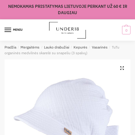
Skip
Skip
NEMOKAMAS PRISTATYMAS LIETUVOJE PERKANT UŽ 60 € IR
to
to
DAUGIAU
navigation
content
MENIU
0
Pradžia
/
Mergaitėms
/
Lauko drabužiai
/
Kepurės
/
Vasarinės
/
TuTu
organinės medvilnės skarelė su snapeliu (3 spalvų)
🔍