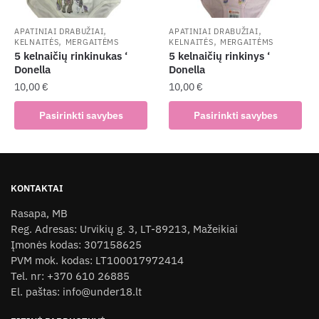
on
the
,
,
APATINIAI DRABUŽIAI
APATINIAI DRABUŽIAI
,
,
KELNAITĖS
MERGAITĖMS
KELNAITĖS
MERGAITĖMS
product
5 kelnaičių rinkinukas ‘
5 kelnaičių rinkinys ‘
page
Donella
Donella
10,00
€
10,00
€
This
This
Pasirinkti savybes
Pasirinkti savybes
product
product
has
has
multiple
multiple
variants.
variants.
KONTAKTAI
The
The
Rasapa, MB
options
options
Reg. Adresas: Urvikių g. 3, LT-89213, Mažeikiai
may
may
Įmonės kodas: 307158625
be
be
PVM mok. kodas: LT100017972414
chosen
chosen
Tel. nr: +370 610 26885
on
on
El. paštas: info@under18.lt
the
the
product
product