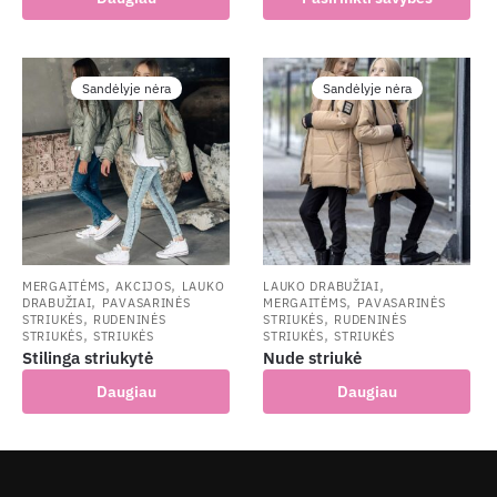
product
has
multiple
Sandėlyje nėra
Sandėlyje nėra
variants.
The
options
may
be
chosen
on
the
,
,
,
MERGAITĖMS
AKCIJOS
LAUKO
LAUKO DRABUŽIAI
,
,
DRABUŽIAI
PAVASARINĖS
MERGAITĖMS
PAVASARINĖS
product
,
,
STRIUKĖS
RUDENINĖS
STRIUKĖS
RUDENINĖS
,
,
page
STRIUKĖS
STRIUKĖS
STRIUKĖS
STRIUKĖS
Stilinga striukytė
Nude striukė
Daugiau
Daugiau