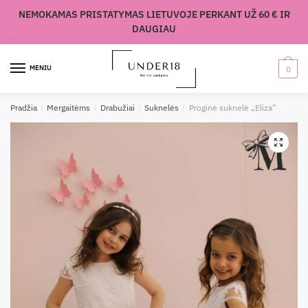
Skip
Skip
NEMOKAMAS PRISTATYMAS LIETUVOJE PERKANT UŽ 60 € IR
to
to
DAUGIAU
navigation
content
MENIU
0
Pradžia
/
Mergaitėms
/
Drabužiai
/
Suknelės
/
Proginė suknelė „Eliza”
🔍