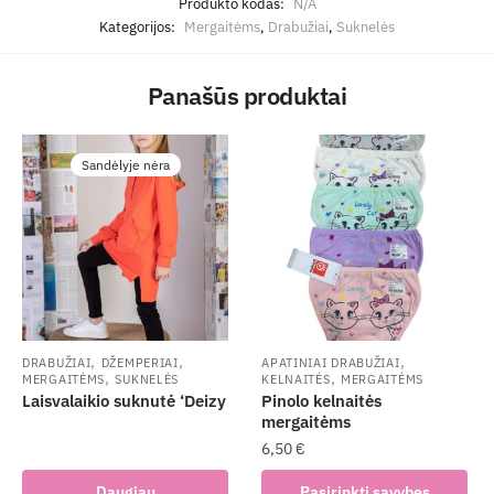
Produkto kodas:
N/A
Kategorijos:
Mergaitėms
,
Drabužiai
,
Suknelės
Panašūs produktai
Sandėlyje nėra
,
,
,
DRABUŽIAI
DŽEMPERIAI
APATINIAI DRABUŽIAI
,
,
MERGAITĖMS
SUKNELĖS
KELNAITĖS
MERGAITĖMS
Laisvalaikio suknutė ‘Deizy
Pinolo kelnaitės
mergaitėms
6,50
€
This
Daugiau
Pasirinkti savybes