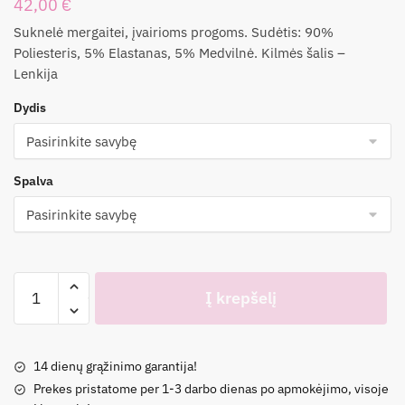
42,00
€
Suknelė mergaitei, įvairioms progoms. Sudėtis: 90%
Poliesteris, 5% Elastanas, 5% Medvilnė. Kilmės šalis –
Lenkija
Dydis
Spalva
produkto
Į krepšelį
kiekis:
Proginė
suknelė
14 dienų grąžinimo garantija!
"Eliza"
Prekes pristatome per 1-3 darbo dienas po apmokėjimo, visoje