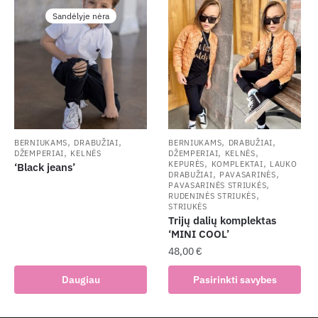
multiple
variants.
Sandėlyje nėra
variants.
The
The
options
options
may
may
be
be
chosen
chosen
on
on
the
the
,
,
,
,
BERNIUKAMS
DRABUŽIAI
BERNIUKAMS
DRABUŽIAI
product
,
,
,
DŽEMPERIAI
KELNĖS
DŽEMPERIAI
KELNĖS
product
,
,
KEPURĖS
KOMPLEKTAI
LAUKO
‘Black jeans’
page
,
,
page
DRABUŽIAI
PAVASARINĖS
,
PAVASARINĖS STRIUKĖS
,
RUDENINĖS STRIUKĖS
STRIUKĖS
Trijų dalių komplektas
‘MINI COOL’
48,00
€
This
Daugiau
Pasirinkti savybes
product
has