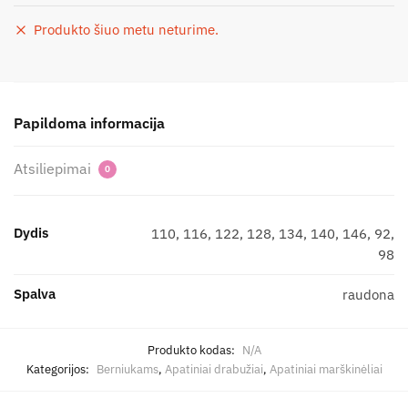
Produkto šiuo metu neturime.
Papildoma informacija
Atsiliepimai
0
Dydis
110, 116, 122, 128, 134, 140, 146, 92,
98
Spalva
raudona
Produkto kodas:
N/A
Kategorijos:
Berniukams
,
Apatiniai drabužiai
,
Apatiniai marškinėliai