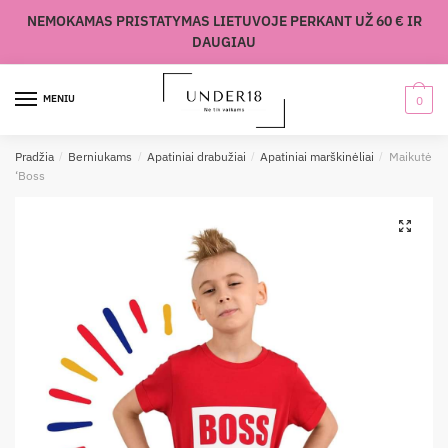
Skip
Skip
NEMOKAMAS PRISTATYMAS LIETUVOJE PERKANT UŽ 60 € IR
to
to
DAUGIAU
navigation
content
MENIU
0
Pradžia
/
Berniukams
/
Apatiniai drabužiai
/
Apatiniai marškinėliai
/
Maikutė
‘Boss
🔍