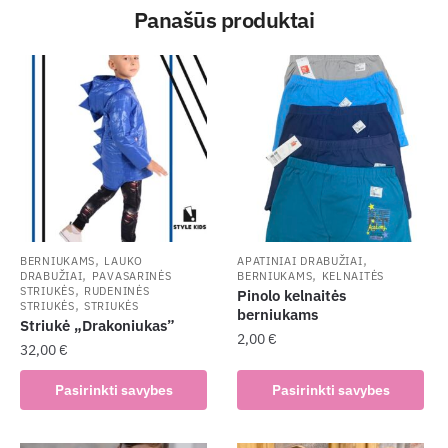
Panašūs produktai
,
,
BERNIUKAMS
LAUKO
APATINIAI DRABUŽIAI
,
,
DRABUŽIAI
PAVASARINĖS
BERNIUKAMS
KELNAITĖS
,
STRIUKĖS
RUDENINĖS
Pinolo kelnaitės
,
STRIUKĖS
STRIUKĖS
berniukams
Striukė „Drakoniukas”
2,00
€
32,00
€
This
This
Pasirinkti savybes
Pasirinkti savybes
product
product
has
has
multiple