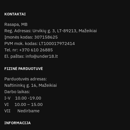
multiple
variants.
KONTAKTAI
The
Rasapa, MB
options
Reg. Adresas: Urvikių g. 3, LT-89213, Mažeikiai
may
Įmonės kodas: 307158625
be
PVM mok. kodas: LT100017972414
chosen
Tel. nr: +370 610 26885
on
El. paštas: info@under18.lt
the
product
FIZINĖ PARDUOTUVĖ
page
Parduotuvės adresas:
Naftininkų g. 16, Mažeikiai
Darbo laikas:
I-V 10.00 -19.00
VI 10.00 – 15.00
VII Nedirbame
INFORMACIJA