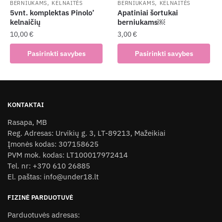
,
,
page
BERNIUKAMS
KELNAITĖS
BERNIUKAMS
KELNAITĖS
product
5vnt. komplektas Pinolo’
Apatiniai šortukai
page
kelnaičių
berniukams￼
10,00
€
3,00
€
This
This
Pasirinkti savybes
Pasirinkti savybes
product
product
has
has
multiple
multiple
variants.
variants.
KONTAKTAI
The
The
Rasapa, MB
options
options
Reg. Adresas: Urvikių g. 3, LT-89213, Mažeikiai
may
may
Įmonės kodas: 307158625
be
be
PVM mok. kodas: LT100017972414
chosen
chosen
Tel. nr: +370 610 26885
on
on
El. paštas: info@under18.lt
the
the
product
product
FIZINĖ PARDUOTUVĖ
page
page
Parduotuvės adresas: