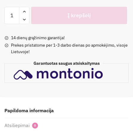
produkto
Į krepšelį
kiekis:
Laisvalaikio
kelnės
14 dienų grąžinimo garantija!
Prekes pristatome per 1-3 darbo dienas po apmokėjimo, visoje
Lietuvoje!
Garantuotas saugus atsiskaitymas
Papildoma informacija
Atsiliepimai
0