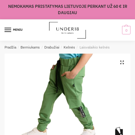
Skip
Skip
NEMOKAMAS PRISTATYMAS LIETUVOJE PERKANT UŽ 60 € IR
to
to
DAUGIAU
navigation
content
MENIU
0
Pradžia
/
Berniukams
/
Drabužiai
/
Kelnės
/
Laisvalaikio kelnės
🔍