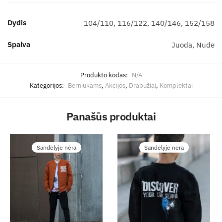
Dydis
104/110, 116/122, 140/146, 152/158
Spalva
Juoda, Nude
Produkto kodas:
N/A
Kategorijos:
Berniukams
,
Akcijos
,
Drabužiai
,
Komplektai
Panašūs produktai
Sandėlyje nėra
Sandėlyje nėra