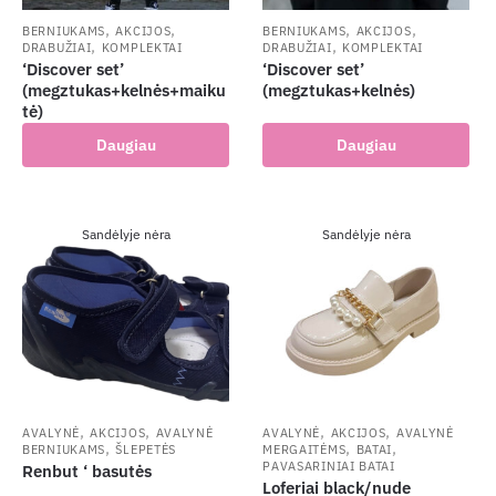
,
,
,
,
BERNIUKAMS
AKCIJOS
BERNIUKAMS
AKCIJOS
,
,
DRABUŽIAI
KOMPLEKTAI
DRABUŽIAI
KOMPLEKTAI
‘Discover set’
‘Discover set’
(megztukas+kelnės+maiku
(megztukas+kelnės)
tė)
Daugiau
Daugiau
Sandėlyje nėra
Sandėlyje nėra
,
,
,
,
AVALYNĖ
AKCIJOS
AVALYNĖ
AVALYNĖ
AKCIJOS
AVALYNĖ
,
,
,
BERNIUKAMS
ŠLEPETĖS
MERGAITĖMS
BATAI
PAVASARINIAI BATAI
Renbut ‘ basutės
Loferiai black/nude