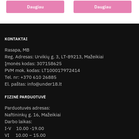
Daugiau
Daugiau
KONTAKTAI
Rasapa, MB
Reg. Adresas: Urvikių g. 3, LT-89213, Mažeikiai
Įmonės kodas: 307158625
PVM mok. kodas: LT100017972414
Tel. nr: +370 610 26885
El. paštas: info@under18.lt
FIZINĖ PARDUOTUVĖ
Parduotuvės adresas:
Naftininkų g. 16, Mažeikiai
Darbo laikas:
I-V 10.00 -19.00
VI 10.00 – 15.00