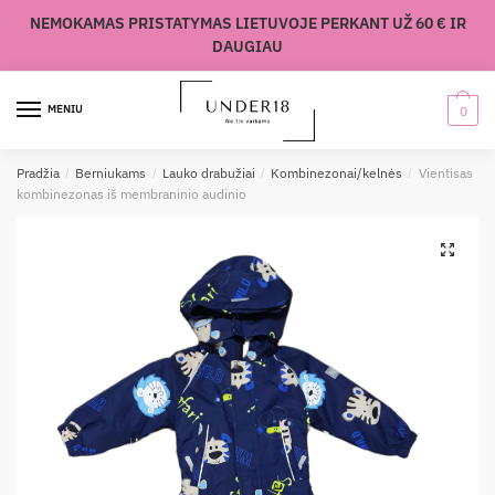
Skip
Skip
NEMOKAMAS PRISTATYMAS LIETUVOJE PERKANT UŽ 60 € IR
to
to
DAUGIAU
navigation
content
MENIU
0
Pradžia
/
Berniukams
/
Lauko drabužiai
/
Kombinezonai/kelnės
/
Vientisas
kombinezonas iš membraninio audinio
🔍