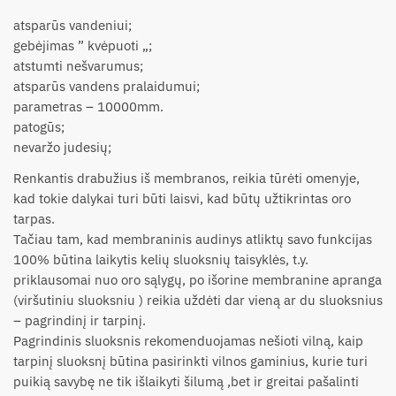
atsparūs vandeniui;
gebėjimas ” kvėpuoti „;
atstumti nešvarumus;
atsparūs vandens pralaidumui;
parametras – 10000mm.
patogūs;
nevaržo judesių;
Renkantis drabužius iš membranos, reikia tūrėti omenyje,
kad tokie dalykai turi būti laisvi, kad būtų užtikrintas oro
tarpas.
Tačiau tam, kad membraninis audinys atliktų savo funkcijas
100% būtina laikytis kelių sluoksnių taisyklės, t.y.
priklausomai nuo oro sąlygų, po išorine membranine apranga
(viršutiniu sluoksniu ) reikia uždėti dar vieną ar du sluoksnius
– pagrindinį ir tarpinį.
Pagrindinis sluoksnis rekomenduojamas nešioti vilną, kaip
tarpinį sluoksnį būtina pasirinkti vilnos gaminius, kurie turi
puikią savybę ne tik išlaikyti šilumą ,bet ir greitai pašalinti