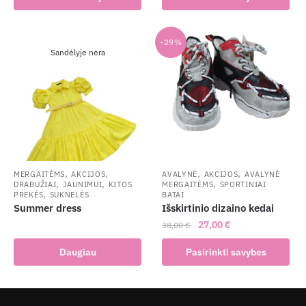
32,00 €.
25,00 €.
product
has
has
multiple
multiple
-29%
variants.
Sandėlyje nėra
variants.
The
The
options
options
may
may
be
be
chosen
chosen
on
on
the
the
,
,
,
,
MERGAITĖMS
AKCIJOS
AVALYNĖ
AKCIJOS
AVALYNĖ
product
,
,
,
DRABUŽIAI
JAUNIMUI
KITOS
MERGAITĖMS
SPORTINIAI
product
,
page
PREKĖS
SUKNELĖS
BATAI
page
Summer dress
Išskirtinio dizaino kedai
Original
Current
27,00
€
38,00
€
price
price
This
Daugiau
Pasirinkti savybes
was:
is:
product
38,00 €.
27,00 €.
has
multiple