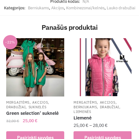
Produkto kodas:
N/A
Kategorijos:
Berniukams
,
Akcijos
,
Kombinezonai/kelnės
,
Lauko drabužiai
Panašūs produktai
-22%
,
,
,
,
MERGAITĖMS
AKCIJOS
MERGAITĖMS
AKCIJOS
,
,
,
DRABUŽIAI
SUKNELĖS
BERNIUKAMS
DRABUŽIAI
LIEMENĖS
Green selection’ suknelė
Liemenė
Original
Current
25,00
€
32,00
€
25,00
€
–
28,00
€
price
price
This
was:
is:
This
Pasirinkti savybes
Pasirinkti savybes
product