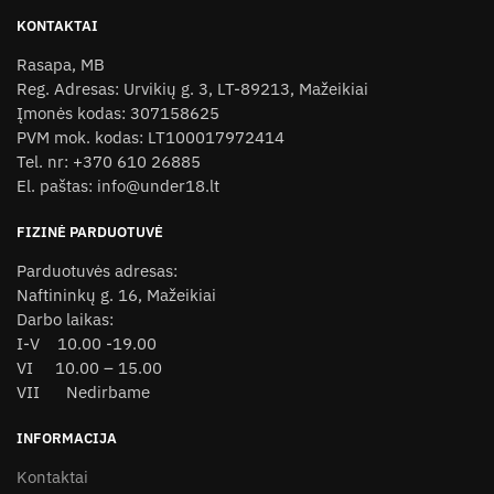
variants.
KONTAKTAI
The
Rasapa, MB
options
Reg. Adresas: Urvikių g. 3, LT-89213, Mažeikiai
may
Įmonės kodas: 307158625
be
PVM mok. kodas: LT100017972414
chosen
Tel. nr: +370 610 26885
on
El. paštas: info@under18.lt
the
product
FIZINĖ PARDUOTUVĖ
page
Parduotuvės adresas:
Naftininkų g. 16, Mažeikiai
Darbo laikas:
I-V 10.00 -19.00
VI 10.00 – 15.00
VII Nedirbame
INFORMACIJA
Kontaktai