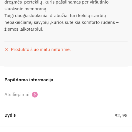
drėgmės perteklių ,kuris pašalinamas per viršutinio
sluoksnio membraną.
Taigi daugiasluoksniai drabužiai turi keletą svarbių
nepakeičiamų savybių ,kurios suteikia komforto rudens –
žiemos laikotarpiui.
Produkto šiuo metu neturime.
Papildoma informacija
Atsiliepimai
0
Dydis
92, 98