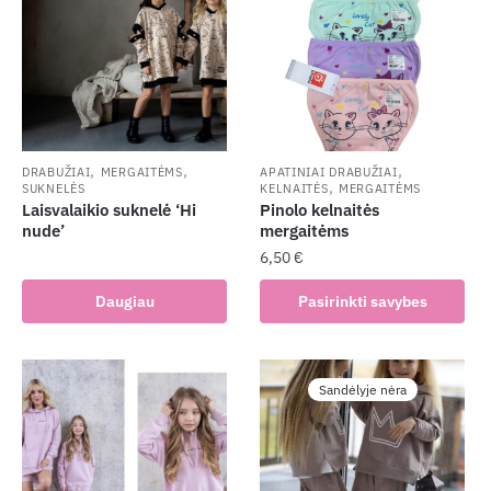
,
,
,
DRABUŽIAI
MERGAITĖMS
APATINIAI DRABUŽIAI
,
SUKNELĖS
KELNAITĖS
MERGAITĖMS
Laisvalaikio suknelė ‘Hi
Pinolo kelnaitės
nude’
mergaitėms
6,50
€
This
Daugiau
Pasirinkti savybes
product
has
multiple
Sandėlyje nėra
variants.
The
options
may