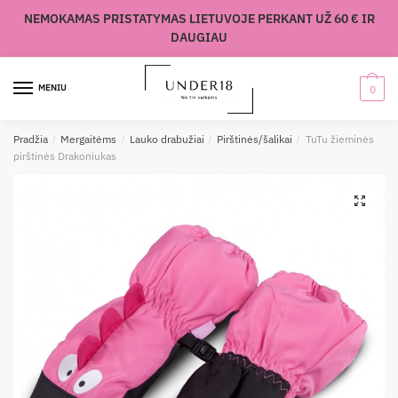
Skip
Skip
NEMOKAMAS PRISTATYMAS LIETUVOJE PERKANT UŽ 60 € IR
to
to
DAUGIAU
navigation
content
MENIU
0
Pradžia
/
Mergaitėms
/
Lauko drabužiai
/
Pirštinės/šalikai
/
TuTu žieminės
pirštinės Drakoniukas
🔍