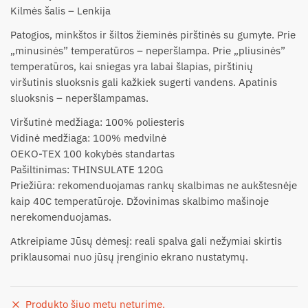
Kilmės šalis – Lenkija
Patogios, minkštos ir šiltos žieminės pirštinės su gumyte. Prie
„minusinės” temperatūros – neperšlampa. Prie „pliusinės”
temperatūros, kai sniegas yra labai šlapias, pirštinių
viršutinis sluoksnis gali kažkiek sugerti vandens. Apatinis
sluoksnis – neperšlampamas.
Viršutinė medžiaga: 100% poliesteris
Vidinė medžiaga: 100% medvilnė
OEKO-TEX 100 kokybės standartas
Pašiltinimas: THINSULATE 120G
Priežiūra: rekomenduojamas rankų skalbimas ne aukštesnėje
kaip 40C temperatūroje. Džovinimas skalbimo mašinoje
nerekomenduojamas.
Atkreipiame Jūsų dėmesį: reali spalva gali nežymiai skirtis
priklausomai nuo jūsų įrenginio ekrano nustatymų.
Produkto šiuo metu neturime.