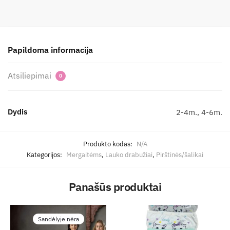
Papildoma informacija
Atsiliepimai
0
Dydis
2-4m., 4-6m.
Produkto kodas:
N/A
Kategorijos:
Mergaitėms
,
Lauko drabužiai
,
Pirštinės/šalikai
Panašūs produktai
Sandėlyje nėra