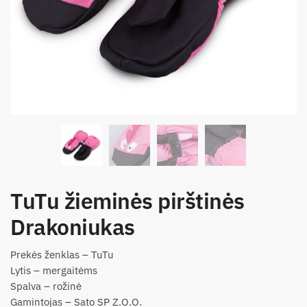
TuTu žieminės pirštinės
Drakoniukas
Prekės ženklas – TuTu
Lytis – mergaitėms
Spalva – rožinė
Gamintojas – Sato SP Z.O.O.