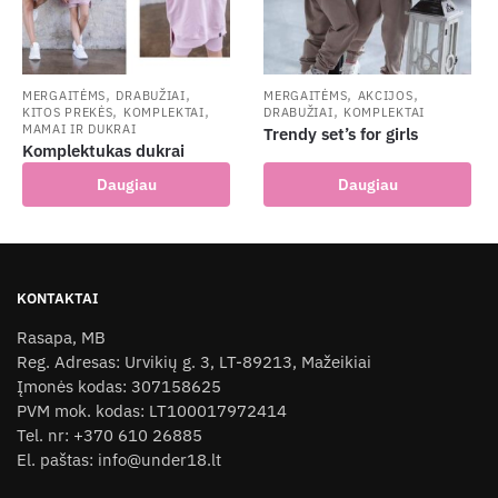
be
chosen
on
the
,
,
,
,
MERGAITĖMS
DRABUŽIAI
MERGAITĖMS
AKCIJOS
,
,
,
KITOS PREKĖS
KOMPLEKTAI
DRABUŽIAI
KOMPLEKTAI
product
MAMAI IR DUKRAI
Trendy set’s for girls
page
Komplektukas dukrai
Daugiau
Daugiau
KONTAKTAI
Rasapa, MB
Reg. Adresas: Urvikių g. 3, LT-89213, Mažeikiai
Įmonės kodas: 307158625
PVM mok. kodas: LT100017972414
Tel. nr: +370 610 26885
El. paštas: info@under18.lt