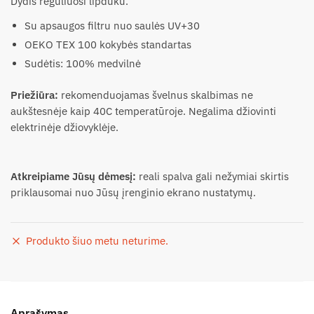
Dydis reguliuosi lipduku.
Su apsaugos filtru nuo saulės UV+30
OEKO TEX 100 kokybės standartas
Sudėtis: 100% medvilnė
Priežiūra:
rekomenduojamas švelnus skalbimas ne
aukštesnėje kaip 40C temperatūroje. Negalima džiovinti
elektrinėje džiovyklėje.
Atkreipiame Jūsų dėmesį:
reali spalva gali nežymiai skirtis
priklausomai nuo Jūsų įrenginio ekrano nustatymų.
Produkto šiuo metu neturime.
Aprašymas