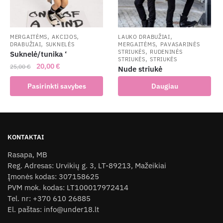
be
chosen
chosen
on
on
the
the
,
,
,
MERGAITĖMS
AKCIJOS
LAUKO DRABUŽIAI
product
,
,
DRABUŽIAI
SUKNELĖS
MERGAITĖMS
PAVASARINĖS
product
page
,
STRIUKĖS
RUDENINĖS
Suknelė/tunika ‘
,
page
STRIUKĖS
STRIUKĖS
Original
Current
20,00
€
25,00
€
Nude striukė
price
price
This
Pasirinkti savybes
Daugiau
was:
is:
product
25,00 €.
20,00 €.
has
multiple
variants.
KONTAKTAI
The
Rasapa, MB
options
Reg. Adresas: Urvikių g. 3, LT-89213, Mažeikiai
may
Įmonės kodas: 307158625
be
PVM mok. kodas: LT100017972414
chosen
Tel. nr: +370 610 26885
on
El. paštas: info@under18.lt
the