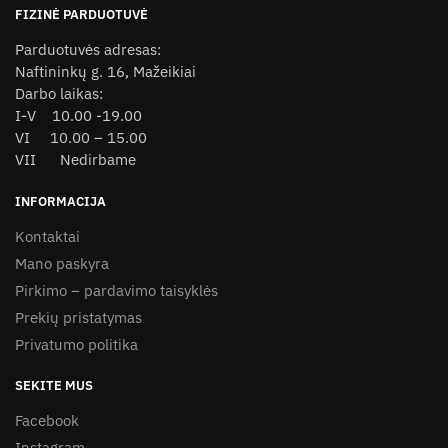
product
FIZINĖ PARDUOTUVĖ
page
Parduotuvės adresas:
Naftininkų g. 16, Mažeikiai
Darbo laikas:
I-V 10.00 -19.00
VI 10.00 – 15.00
VII Nedirbame
INFORMACIJA
Kontaktai
Mano paskyra
Pirkimo – pardavimo taisyklės
Prekių pristatymas
Privatumo politika
SEKITE MUS
Facebook
Instagram