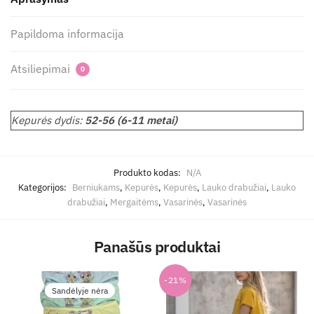
Papildoma informacija
Atsiliepimai
0
Kepurės dydis:
52-56 (6-11 metai)
Produkto kodas:
N/A
Kategorijos:
Berniukams
,
Kepurės
,
Kepurės
,
Lauko drabužiai
,
Lauko
drabužiai
,
Mergaitėms
,
Vasarinės
,
Vasarinės
Panašūs produktai
-21%
Sandėlyje nėra