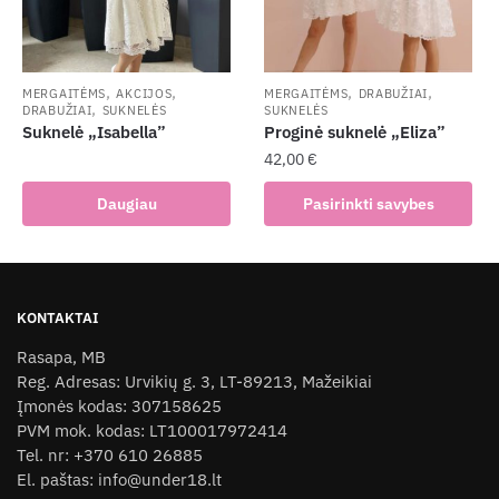
be
chosen
on
the
,
,
,
,
MERGAITĖMS
AKCIJOS
MERGAITĖMS
DRABUŽIAI
,
DRABUŽIAI
SUKNELĖS
SUKNELĖS
product
Suknelė „Isabella”
Proginė suknelė „Eliza”
page
42,00
€
This
Daugiau
Pasirinkti savybes
product
has
multiple
variants.
KONTAKTAI
The
Rasapa, MB
options
Reg. Adresas: Urvikių g. 3, LT-89213, Mažeikiai
may
Įmonės kodas: 307158625
be
PVM mok. kodas: LT100017972414
chosen
Tel. nr: +370 610 26885
on
El. paštas: info@under18.lt
the