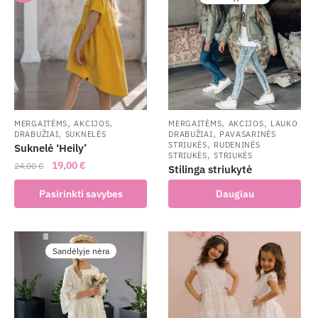
,
,
,
,
MERGAITĖMS
AKCIJOS
MERGAITĖMS
AKCIJOS
LAUKO
,
,
DRABUŽIAI
SUKNELĖS
DRABUŽIAI
PAVASARINĖS
,
STRIUKĖS
RUDENINĖS
Suknelė ‘Heily’
,
STRIUKĖS
STRIUKĖS
Original
Current
19,00
€
24,00
€
Stilinga striukytė
price
price
This
Pasirinkti savybes
Daugiau
was:
is:
product
24,00 €.
19,00 €.
has
multiple
Sandėlyje nėra
variants.
The
options
may