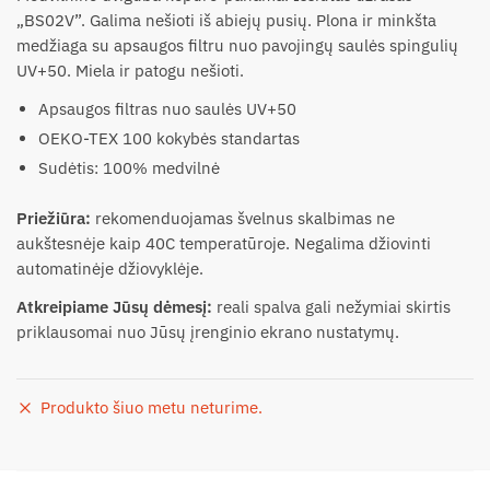
„BS02V”. Galima nešioti iš abiejų pusių. Plona ir minkšta
medžiaga su apsaugos filtru nuo pavojingų saulės spingulių
UV+50. Miela ir patogu nešioti.
Apsaugos filtras nuo saulės UV+50
OEKO-TEX 100 kokybės standartas
Sudėtis: 100% medvilnė
Priežiūra:
rekomenduojamas švelnus skalbimas ne
aukštesnėje kaip 40C temperatūroje. Negalima džiovinti
automatinėje džiovyklėje.
Atkreipiame Jūsų dėmesį:
reali spalva gali nežymiai skirtis
priklausomai nuo Jūsų įrenginio ekrano nustatymų.
Produkto šiuo metu neturime.