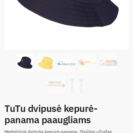
TuTu dvipusė kepurė-
panama paaugliams
Medvilninė dviguba kepurė-panama. Išsiūtas užrašas