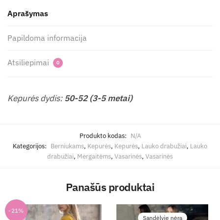
Aprašymas
Papildoma informacija
Atsiliepimai
0
Kepurės dydis:
50-52 (3-5 metai)
Produkto kodas:
N/A
Kategorijos:
Berniukams
,
Kepurės
,
Kepurės
,
Lauko drabužiai
,
Lauko
drabužiai
,
Mergaitėms
,
Vasarinės
,
Vasarinės
Panašūs produktai
-21%
Sandėlyje nėra