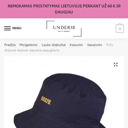
Skip
Skip
NEMOKAMAS PRISTATYMAS LIETUVOJE PERKANT UŽ 60 € IR
to
to
DAUGIAU
navigation
content
MENIU
0
Pradžia
/
Mergaitėms
/
Lauko drabužiai
/
Kepurės
/
Vasarinės
/
TuTu
dvipusė kepurė-panama paaugliams
🔍