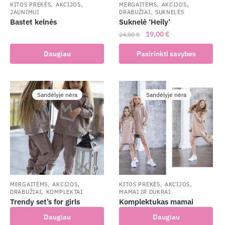
,
,
,
,
KITOS PREKĖS
AKCIJOS
MERGAITĖMS
AKCIJOS
,
JAUNIMUI
DRABUŽIAI
SUKNELĖS
Bastet kelnės
Suknelė ‘Heily’
Original
Current
19,00
€
24,00
€
price
price
This
Daugiau
Pasirinkti savybes
was:
is:
product
24,00 €.
19,00 €.
has
multiple
Sandėlyje nėra
Sandėlyje nėra
variants.
The
options
may
be
chosen
on
the
,
,
,
,
MERGAITĖMS
AKCIJOS
KITOS PREKĖS
AKCIJOS
,
DRABUŽIAI
KOMPLEKTAI
MAMAI IR DUKRAI
product
Trendy set’s for girls
Komplektukas mamai
page
Daugiau
Daugiau