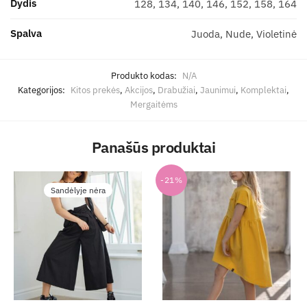
Dydis
128, 134, 140, 146, 152, 158, 164
Spalva
Juoda, Nude, Violetinė
Produkto kodas:
N/A
Kategorijos:
Kitos prekės
,
Akcijos
,
Drabužiai
,
Jaunimui
,
Komplektai
,
Mergaitėms
Panašūs produktai
-21%
Sandėlyje nėra