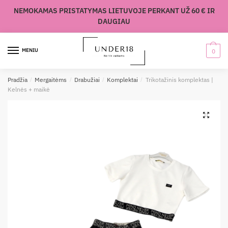
Skip
Skip
NEMOKAMAS PRISTATYMAS LIETUVOJE PERKANT UŽ 60 € IR
to
to
DAUGIAU
navigation
content
MENIU
0
Pradžia
/
Mergaitėms
/
Drabužiai
/
Komplektai
/
Trikotažinis komplektas |
Kelnės + maikė
🔍