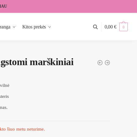
IAU
ranga
Kitos prekės
0,00
€
0
gstomi marškiniai
vilnė
teris
nas.
kto šiuo metu neturime.