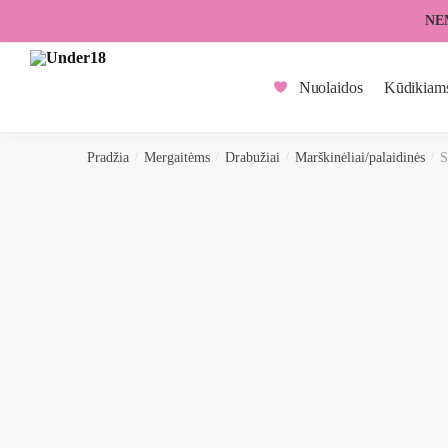
Skip
Skip
NE
to
to
navigation
content
Nuolaidos
Kūdikiam
Pradžia
/
Mergaitėms
/
Drabužiai
/
Marškinėliai/palaidinės
/
S