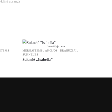
klinė apranga
Sandėlyje nėra
,
,
,
ITĖMS
MERGAITĖMS
AKCIJOS
DRABUŽIAI
SUKNELĖS
Suknelė „Isabella”