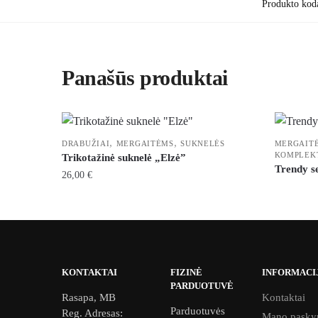
Produkto kod
Panašūs produktai
,
,
DRABUŽIAI
MERGAITĖMS
SUKNELĖS
MERGAIT
KOMPLEK
Trikotažinė suknelė „Elzė”
Trendy se
26,00
€
This
product
has
multiple
variants.
KONTAKTAI
FIZINĖ
INFORMACI
PARDUOTUVĖ
The
Rasapa, MB
Kontaktai
options
Parduotuvės
Reg. Adresas:
Mano pasky