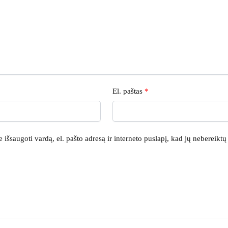
El. paštas
*
išsaugoti vardą, el. pašto adresą ir interneto puslapį, kad jų nebereiktų į