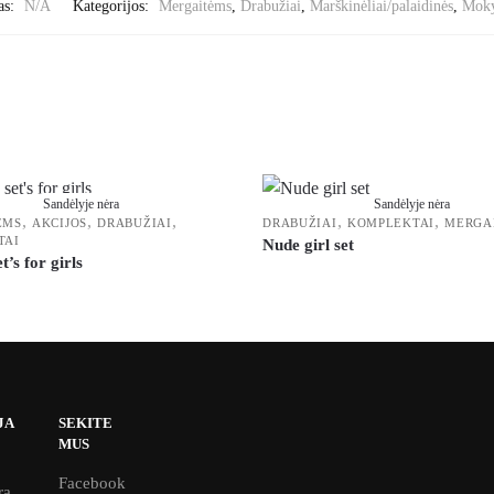
as:
N/A
Kategorijos:
Mergaitėms
,
Drabužiai
,
Marškinėliai/palaidinės
,
Moky
Sandėlyje nėra
Sandėlyje nėra
,
,
,
,
,
ĖMS
AKCIJOS
DRABUŽIAI
DRABUŽIAI
KOMPLEKTAI
MERGA
TAI
Nude girl set
t’s for girls
JA
SEKITE
MUS
Facebook
ra