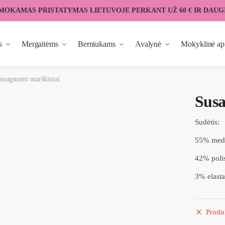
MOKAMAS PRISTATYMAS LIETUVOJE PERKANT UŽ 60 € IR DAUG
s
Mergaitėms
Berniukams
Avalynė
Mokyklinė ap
usagstomi marškiniai
Susa
Sudėtis:
55% med
42% polis
3% elasta
Produ