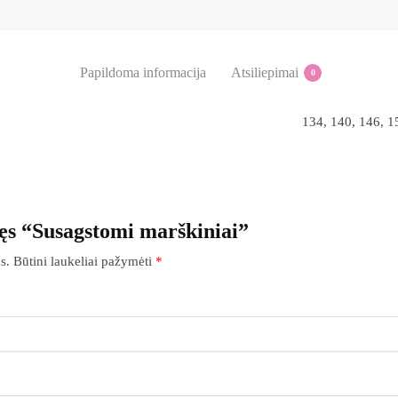
Papildoma informacija
Atsiliepimai
0
134, 140, 146, 1
ęs “Susagstomi marškiniai”
s.
Būtini laukeliai pažymėti
*