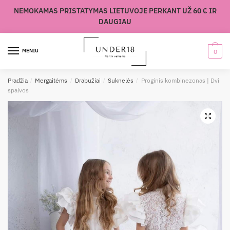
Skip
Skip
NEMOKAMAS PRISTATYMAS LIETUVOJE PERKANT UŽ 60 € IR
to
to
DAUGIAU
navigation
content
MENIU
0
Pradžia
/
Mergaitėms
/
Drabužiai
/
Suknelės
/
Proginis kombinezonas | Dvi
spalvos
🔍