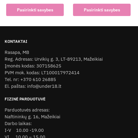
This
was:
is:
This
product
Pasirinkti savybes
Pasirinkti savybes
32,00 €.
25,00 €.
product
has
has
multiple
multiple
variants.
variants.
The
KONTAKTAI
The
options
Rasapa, MB
options
may
Reg. Adresas: Urvikių g. 3, LT-89213, Mažeikiai
may
be
Įmonės kodas: 307158625
be
chosen
PVM mok. kodas: LT100017972414
chosen
on
Tel. nr: +370 610 26885
on
the
El. paštas: info@under18.lt
the
product
product
page
FIZINĖ PARDUOTUVĖ
page
Parduotuvės adresas:
Naftininkų g. 16, Mažeikiai
Darbo laikas:
I-V 10.00 -19.00
VI 10.00 – 15.00