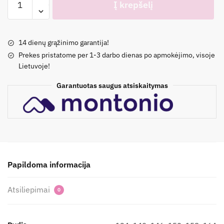
Į krepšelį
kiekis:
Proginis
kombinezonas
14 dienų grąžinimo garantija!
|
Prekes pristatome per 1-3 darbo dienas po apmokėjimo, visoje
Dvi
Lietuvoje!
spalvos
Garantuotas saugus atsiskaitymas
Papildoma informacija
Atsiliepimai
0