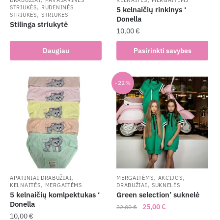
,
STRIUKĖS
RUDENINĖS
5 kelnaičių rinkinys ‘
,
STRIUKĖS
STRIUKĖS
Donella
Stilinga striukytė
10,00
€
This
Daugiau
Pasirinkti savybes
product
has
multiple
-22%
variants.
The
options
may
be
chosen
on
the
,
,
,
APATINIAI DRABUŽIAI
MERGAITĖMS
AKCIJOS
,
,
KELNAITĖS
MERGAITĖMS
DRABUŽIAI
SUKNELĖS
product
5 kelnaičių komlpektukas ‘
Green selection’ suknelė
page
Donella
Original
Current
25,00
€
32,00
€
10,00
€
price
price