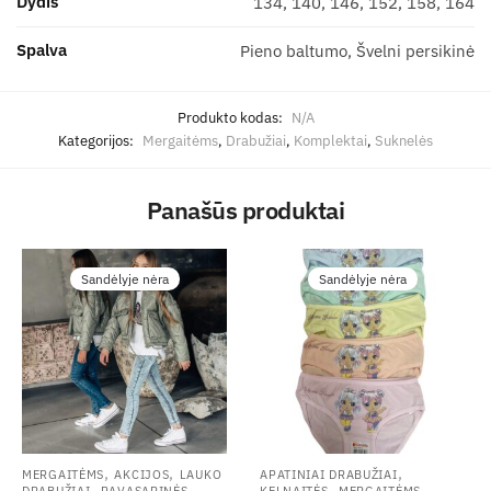
Dydis
134, 140, 146, 152, 158, 164
Spalva
Pieno baltumo, Švelni persikinė
Produkto kodas:
N/A
Kategorijos:
Mergaitėms
,
Drabužiai
,
Komplektai
,
Suknelės
Panašūs produktai
Sandėlyje nėra
Sandėlyje nėra
,
,
,
MERGAITĖMS
AKCIJOS
LAUKO
APATINIAI DRABUŽIAI
,
,
DRABUŽIAI
PAVASARINĖS
KELNAITĖS
MERGAITĖMS