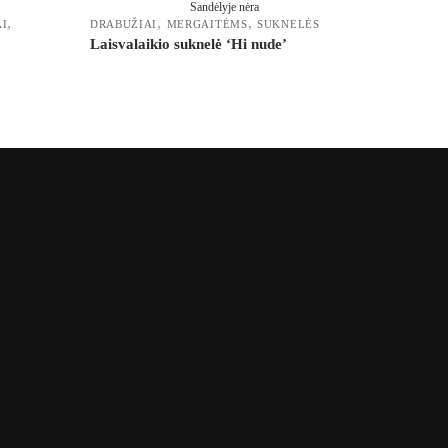
Sandėlyje nėra
,
,
,
I
DRABUŽIAI
MERGAITĖMS
SUKNELĖS
Laisvalaikio suknelė ‘Hi nude’