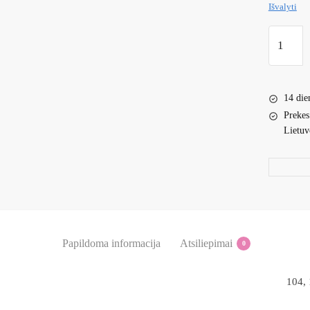
Išvalyti
produkto
kiekis:
Plono
trikotažo
14 die
suknelė
Prekes
Lietuv
Papildoma informacija
Atsiliepimai
0
104, 