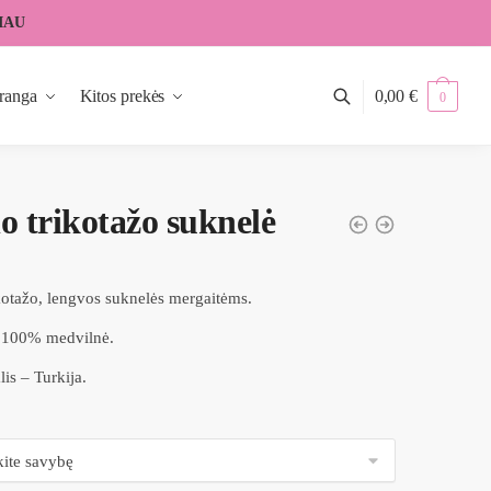
IAU
ranga
Kitos prekės
0,00
€
0
o trikotažo suknelė
kotažo, lengvos suknelės mergaitėms.
– 100% medvilnė.
lis – Turkija.