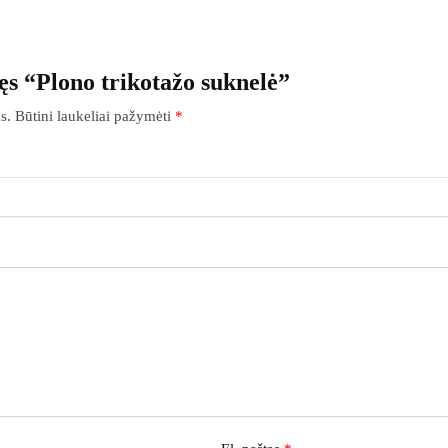
ęs “Plono trikotažo suknelė”
s.
Būtini laukeliai pažymėti
*