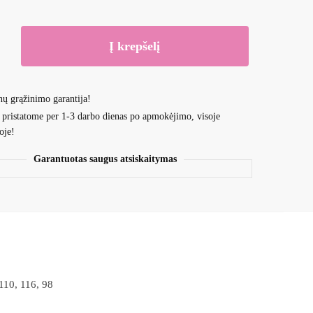
Į krepšelį
nų grąžinimo garantija!
 pristatome per 1-3 darbo dienas po apmokėjimo, visoje
oje!
Garantuotas saugus atsiskaitymas
110, 116, 98