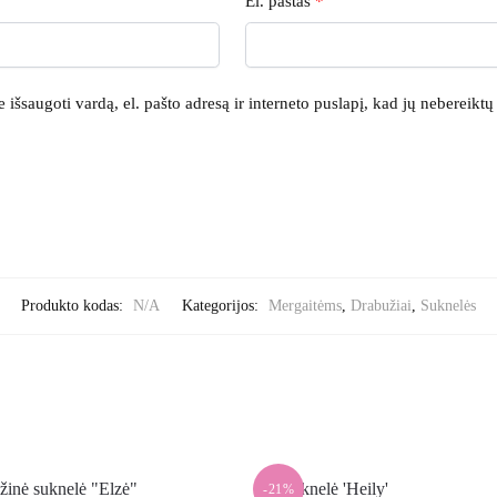
El. paštas
*
išsaugoti vardą, el. pašto adresą ir interneto puslapį, kad jų nebereiktų į
Produkto kodas:
N/A
Kategorijos:
Mergaitėms
,
Drabužiai
,
Suknelės
-21%