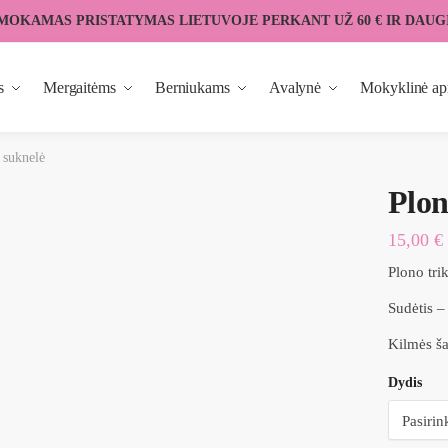
MOKAMAS PRISTATYMAS LIETUVOJE PERKANT UŽ 60 € IR DAUG
s
Mergaitėms
Berniukams
Avalynė
Mokyklinė ap
 suknelė
Plon
15,00
€
Plono tri
Sudėtis 
Kilmės ša
Dydis