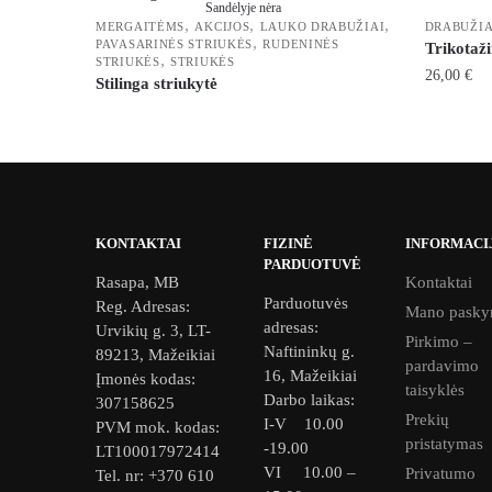
Sandėlyje nėra
,
,
,
MERGAITĖMS
AKCIJOS
LAUKO DRABUŽIAI
DRABUŽIA
,
PAVASARINĖS STRIUKĖS
RUDENINĖS
Trikotaži
,
STRIUKĖS
STRIUKĖS
26,00
€
Stilinga striukytė
This
product
has
multiple
variants.
KONTAKTAI
FIZINĖ
INFORMACI
The
PARDUOTUVĖ
options
Rasapa, MB
Kontaktai
Parduotuvės
may
Reg. Adresas:
Mano pasky
adresas:
Urvikių g. 3, LT-
be
Pirkimo –
Naftininkų g.
89213, Mažeikiai
chosen
pardavimo
16, Mažeikiai
Įmonės kodas:
on
taisyklės
Darbo laikas:
307158625
the
Prekių
I-V 10.00
PVM mok. kodas:
product
pristatymas
-19.00
LT100017972414
page
VI 10.00 –
Privatumo
Tel. nr: +370 610