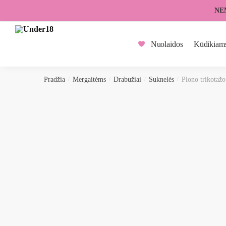
Skip
Skip
NE
to
to
navigation
content
Nuolaidos
Kūdikiam
Pradžia
/
Mergaitėms
/
Drabužiai
/
Suknelės
/
Plono trikotažo