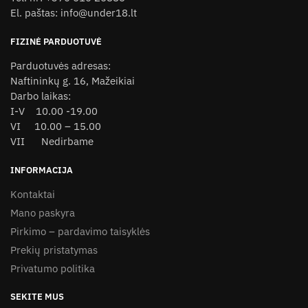
on
on
El. paštas: info@under18.lt
the
the
product
product
FIZINĖ PARDUOTUVĖ
page
page
Parduotuvės adresas:
Naftininkų g. 16, Mažeikiai
Darbo laikas:
I-V 10.00 -19.00
VI 10.00 – 15.00
VII Nedirbame
INFORMACIJA
Kontaktai
Mano paskyra
Pirkimo – pardavimo taisyklės
Prekių pristatymas
Privatumo politika
SEKITE MUS