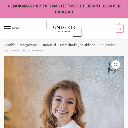
Skip
Skip
NEMOKAMAS PRISTATYMAS LIETUVOJE PERKANT UŽ 60 € IR
to
to
DAUGIAU
navigation
content
MENIU
0
Pradžia
/
Mergaitėms
/
Drabužiai
/
Marškinėliai/palaidinės
/
Megztukas
neriniuotomis rankovėmis
🔍