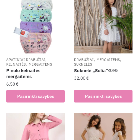
,
,
,
APATINIAI DRABUŽIAI
DRABUŽIAI
MERGAITĖMS
,
KELNAITĖS
MERGAITĖMS
SUKNELĖS
Pinolo kelnaitės
Suknelė „Sofia“￼￼
mergaitėms
32,00
€
6,50
€
This
This
product
Pasirinkti savybes
Pasirinkti savybes
product
has
has
multiple
multiple
variants.
variants.
The
The
options
options