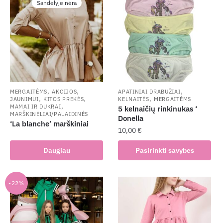
Sandėlyje nėra
,
,
,
MERGAITĖMS
AKCIJOS
APATINIAI DRABUŽIAI
,
,
,
JAUNIMUI
KITOS PREKĖS
KELNAITĖS
MERGAITĖMS
,
MAMAI IR DUKRAI
5 kelnaičių rinkinukas ‘
MARŠKINĖLIAI/PALAIDINĖS
Donella
‘La blanche’ marškiniai
10,00
€
This
Daugiau
Pasirinkti savybes
product
has
multiple
-22%
variants.
The
options