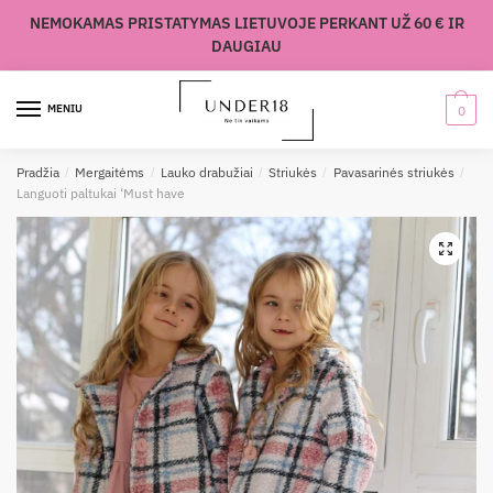
Skip
Skip
NEMOKAMAS PRISTATYMAS LIETUVOJE PERKANT UŽ 60 € IR
to
to
DAUGIAU
navigation
content
MENIU
0
Pradžia
/
Mergaitėms
/
Lauko drabužiai
/
Striukės
/
Pavasarinės striukės
/
Languoti paltukai ‘Must have
🔍