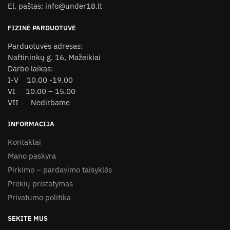
El. paštas: info@under18.lt
the
the
product
product
FIZINĖ PARDUOTUVĖ
page
page
Parduotuvės adresas:
Naftininkų g. 16, Mažeikiai
Darbo laikas:
I-V 10.00 -19.00
VI 10.00 – 15.00
VII Nedirbame
INFORMACIJA
Kontaktai
Mano paskyra
Pirkimo – pardavimo taisyklės
Prekių pristatymas
Privatumo politika
SEKITE MUS