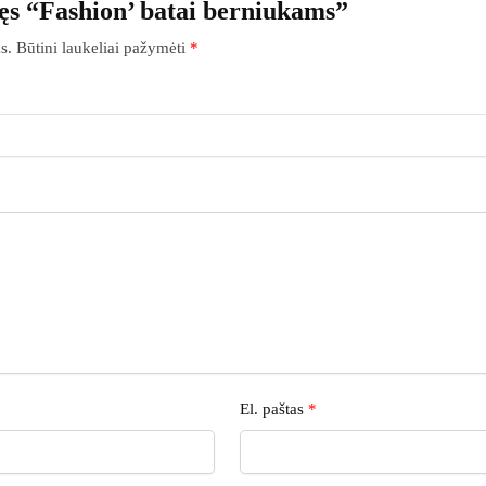
ęs “Fashion’ batai berniukams”
s.
Būtini laukeliai pažymėti
*
El. paštas
*