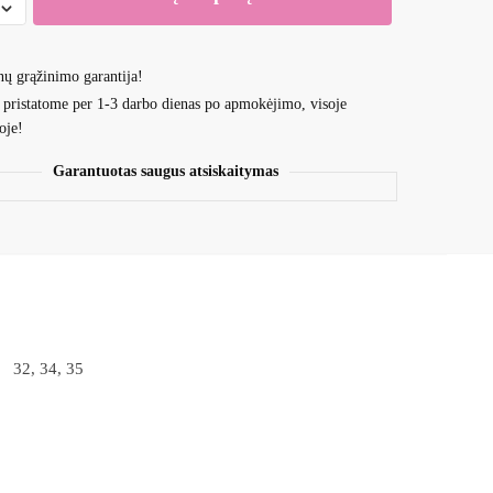
nų grąžinimo garantija!
ms
 pristatome per 1-3 darbo dienas po apmokėjimo, visoje
oje!
Garantuotas saugus atsiskaitymas
32, 34, 35