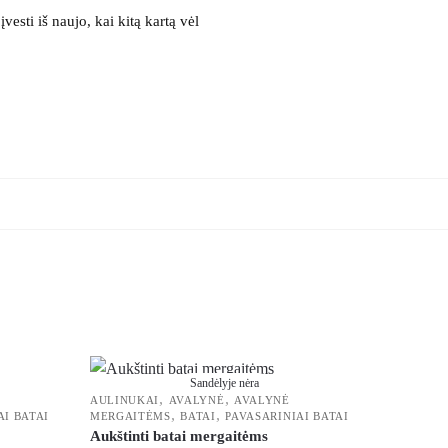
vesti iš naujo, kai kitą kartą vėl
Sandėlyje nėra
,
,
AULINUKAI
AVALYNĖ
AVALYNĖ
,
,
AI BATAI
MERGAITĖMS
BATAI
PAVASARINIAI BATAI
Aukštinti batai mergaitėms