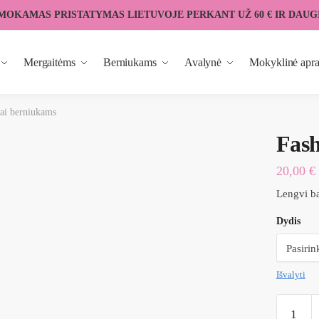
MOKAMAS PRISTATYMAS LIETUVOJE PERKANT UŽ 60 € IR DAUG
Mergaitėms
Berniukams
Avalynė
Mokyklinė apr
tai berniukams
Fash
20,00
€
Lengvi ba
Dydis
Išvalyti
produkto