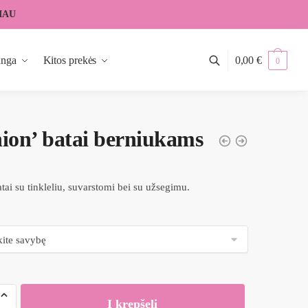
IAU
anga
Kitos prekės
0,00
€
0
ion’ batai berniukams
tai su tinkleliu, suvarstomi bei su užsegimu.
Į krepšelį