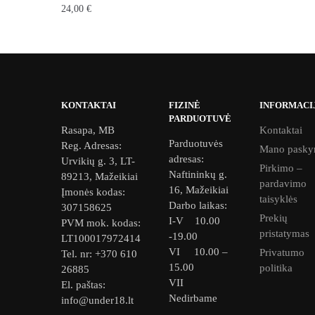
24,00
€
This
product
has
multiple
variants.
KONTAKTAI
FIZINĖ
INFORMACI
PARDUOTUVĖ
The
Rasapa, MB
Kontaktai
options
Parduotuvės
Reg. Adresas:
Mano pasky
may
adresas:
Urvikių g. 3, LT-
Pirkimo –
be
Naftininkų g.
89213, Mažeikiai
pardavimo
16, Mažeikiai
chosen
Įmonės kodas:
taisyklės
Darbo laikas:
307158625
on
Prekių
I-V 10.00
PVM mok. kodas:
the
pristatymas
-19.00
LT100017972414
product
VI 10.00 –
Privatumo
Tel. nr: +370 610
page
15.00
politika
26885
VII
El. paštas:
Nedirbame
info@under18.lt