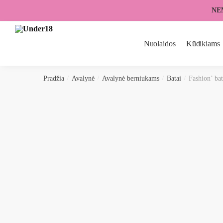
Skip
Skip
NE
to
to
navigation
content
Nuolaidos
Kūdikiams
Pradžia
/
Avalynė
/
Avalynė berniukams
/
Batai
/
Fashion’ ba