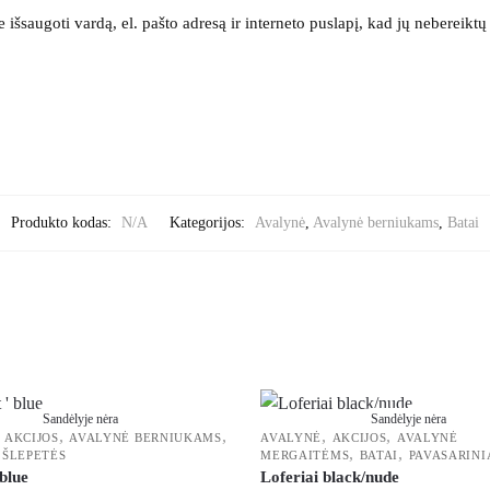
išsaugoti vardą, el. pašto adresą ir interneto puslapį, kad jų nebereiktų į
Produkto kodas:
N/A
Kategorijos:
Avalynė
,
Avalynė berniukams
,
Batai
Sandėlyje nėra
Sandėlyje nėra
,
,
,
,
,
AKCIJOS
AVALYNĖ BERNIUKAMS
AVALYNĖ
AKCIJOS
AVALYNĖ
,
,
,
ŠLEPETĖS
MERGAITĖMS
BATAI
PAVASARINI
blue
Loferiai black/nude