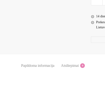
kiekis:
Fashion'
batai
14 die
berniuka
Prekes
Lietuv
Papildoma informacija
Atsiliepimai
0