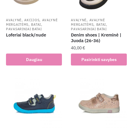
,
,
,
AVALYNĖ
AKCIJOS
AVALYNĖ
AVALYNĖ
AVALYNĖ
,
,
,
,
MERGAITĖMS
BATAI
MERGAITĖMS
BATAI
PAVASARINIAI BATAI
PAVASARINIAI BATAI
Loferiai black/nude
Denim shoes | Kreminė |
Juoda (26-36)
40,00
€
This
Daugiau
Pasirinkti savybes
product
has
multiple
variants.
The
options
may
be
chosen
on