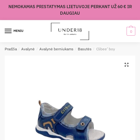
Skip
Skip
NEMOKAMAS PRISTATYMAS LIETUVOJE PERKANT UŽ 60 € IR
to
to
DAUGIAU
navigation
content
MENIU
0
Pradžia
/
Avalynė
/
Avalynė berniukams
/
Basutės
/
Clibee’ boy
🔍