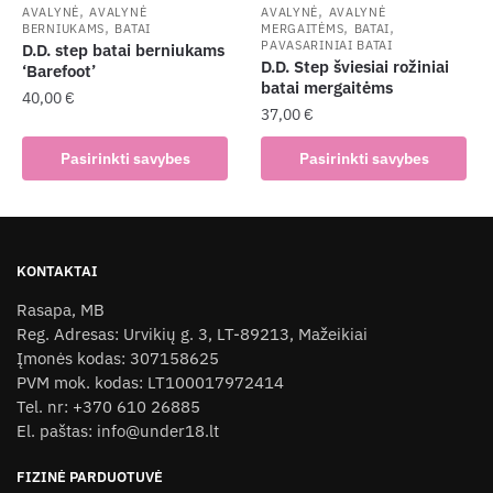
the
,
,
AVALYNĖ
AVALYNĖ
AVALYNĖ
AVALYNĖ
,
,
,
BERNIUKAMS
BATAI
MERGAITĖMS
BATAI
product
PAVASARINIAI BATAI
D.D. step batai berniukams
page
D.D. Step šviesiai rožiniai
‘Barefoot’
batai mergaitėms
40,00
€
37,00
€
This
This
Pasirinkti savybes
Pasirinkti savybes
product
product
has
has
multiple
multiple
variants.
variants.
The
KONTAKTAI
The
options
Rasapa, MB
options
may
Reg. Adresas: Urvikių g. 3, LT-89213, Mažeikiai
may
be
Įmonės kodas: 307158625
be
chosen
PVM mok. kodas: LT100017972414
chosen
on
Tel. nr: +370 610 26885
on
the
El. paštas: info@under18.lt
the
product
product
page
FIZINĖ PARDUOTUVĖ