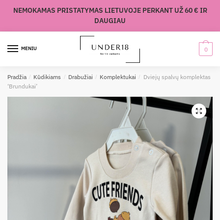
Skip
Skip
NEMOKAMAS PRISTATYMAS LIETUVOJE PERKANT UŽ 60 € IR
to
to
DAUGIAU
navigation
content
MENIU
0
Pradžia
/
Kūdikiams
/
Drabužiai
/
Komplektukai
/
Dviejų spalvų komplektas
‘Brundukai’
🔍