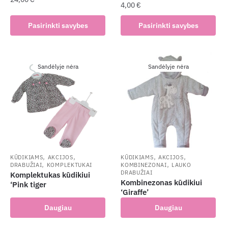
4,00
€
This
This
Pasirinkti savybes
Pasirinkti savybes
product
product
has
has
multiple
multiple
variants.
Sandėlyje nėra
Sandėlyje nėra
variants.
The
The
options
options
may
may
be
be
chosen
chosen
on
on
the
the
,
,
,
,
KŪDIKIAMS
AKCIJOS
KŪDIKIAMS
AKCIJOS
product
,
,
DRABUŽIAI
KOMPLEKTUKAI
KOMBINEZONAI
LAUKO
product
DRABUŽIAI
Komplektukas kūdikiui
page
page
Kombinezonas kūdikiui
‘Pink tiger
‘Giraffe’
Daugiau
Daugiau