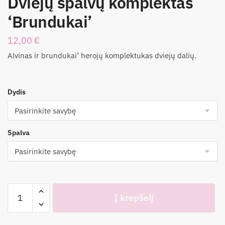
Dviejų spalvų komplektas
‘Brundukai’
12,00
€
Alvinas ir brundukai’ herojų komplektukas dviejų dalių.
Dydis
Spalva
produkto
Į krepšelį
kiekis:
Dviejų
spalvų