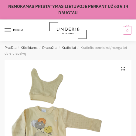
Skip
Skip
NEMOKAMAS PRISTATYMAS LIETUVOJE PERKANT UŽ 60 € IR
to
to
DAUGIAU
navigation
content
MENIU
0
Pradžia
/
Kūdikiams
/
Drabužiai
/
Kraiteliai
/
Kraitelis berniukui/mergaitei
dviejų spalvų
🔍