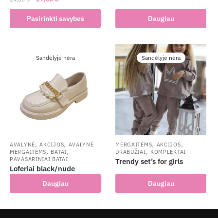
price
price
This
Pasirinkti savybes
Daugiau
was:
is:
product
24,00 €.
19,00 €.
has
multiple
Sandėlyje nėra
Sandėlyje nėra
variants.
The
options
may
be
chosen
on
the
,
,
,
,
AVALYNĖ
AKCIJOS
AVALYNĖ
MERGAITĖMS
AKCIJOS
,
,
,
MERGAITĖMS
BATAI
DRABUŽIAI
KOMPLEKTAI
product
PAVASARINIAI BATAI
Trendy set’s for girls
page
Loferiai black/nude
Daugiau
Daugiau