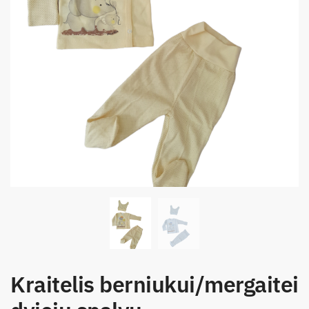
Kraitelis berniukui/mergaitei