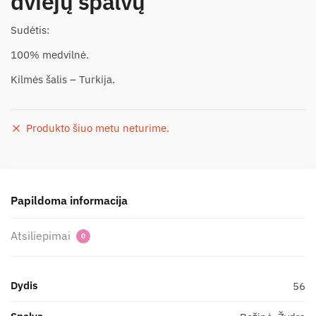
dviejų spalvų
Sudėtis:
100% medvilnė.
Kilmės šalis – Turkija.
Produkto šiuo metu neturime.
Papildoma informacija
Atsiliepimai
0
Dydis
56