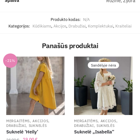
Spalva
Rožinė, Žydra
Produkto kodas:
N/A
Kategorijos:
Kūdikiams
,
Akcijos
,
Drabužiai
,
Komplektukai
,
Kraiteliai
Panašūs produktai
-21%
Sandėlyje nėra
,
,
,
,
MERGAITĖMS
AKCIJOS
MERGAITĖMS
AKCIJOS
,
,
DRABUŽIAI
SUKNELĖS
DRABUŽIAI
SUKNELĖS
Suknelė ‘Heily’
Suknelė „Isabella”
Original
Current
19,00
€
24,00
€