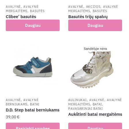
,
,
,
AVALYNĖ
AVALYNĖ
AVALYNĖ
AKCIJOS
AVALYNĖ
,
,
MERGAITĖMS
BASUTĖS
MERGAITĖMS
BASUTĖS
Clibee’ basutės
Basutės trijų spalvų
Daugiau
Daugiau
Sandėlyje nėra
,
,
,
AVALYNĖ
AVALYNĖ
AULINUKAI
AVALYNĖ
AVALYNĖ
,
,
,
BERNIUKAMS
BATAI
MERGAITĖMS
BATAI
PAVASARINIAI BATAI
D.D. Step batai berniukams
Aukštinti batai mergaitėms
39,00
€
This
Pasirinkti savybes
Daugiau