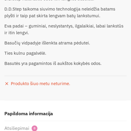
D.D.Step taikoma siuvimo technologija neleidžia batams
plyšti ir taip pat skirta lengvam batų lankstumui.
Eva padai – guminiai, neslystantys, ilgalaikiai, labai lankstūs
ir itin lengvi.
Basučių vidpadyje išlenkta atrama pėdutei.
Ties kulnu pagalvėlė.
Basutės yra pagamintos iš aukštos kokybės odos.
Produkto šiuo metu neturime.
Papildoma informacija
Atsiliepimai
0