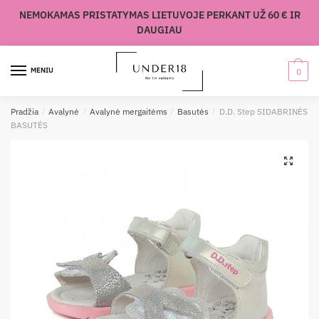
Skip
Skip
NEMOKAMAS PRISTATYMAS LIETUVOJE PERKANT UŽ 60 € IR
to
to
DAUGIAU
navigation
content
MENIU
0
Pradžia
/
Avalynė
/
Avalynė mergaitėms
/
Basutės
/
D.D. Step SIDABRINĖS
BASUTĖS
🔍