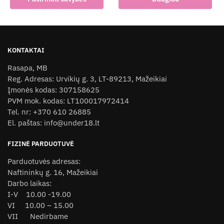
product
has
multiple
variants.
KONTAKTAI
The
Rasapa, MB
options
Reg. Adresas: Urvikių g. 3, LT-89213, Mažeikiai
may
Įmonės kodas: 307158625
be
PVM mok. kodas: LT100017972414
chosen
Tel. nr: +370 610 26885
on
El. paštas: info@under18.lt
the
product
FIZINĖ PARDUOTUVĖ
page
Parduotuvės adresas:
Naftininkų g. 16, Mažeikiai
Darbo laikas:
I-V 10.00 -19.00
VI 10.00 – 15.00
VII Nedirbame