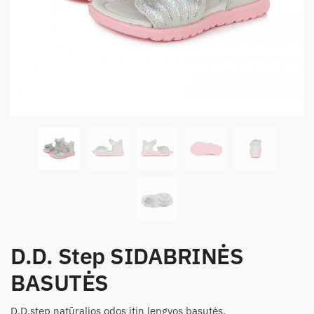
D.D. Step SIDABRINĖS
BASUTĖS
D.D.step natūralios odos itin lengvos basutės.