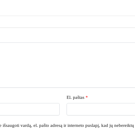
El. paštas
*
išsaugoti vardą, el. pašto adresą ir interneto puslapį, kad jų nebereiktų į