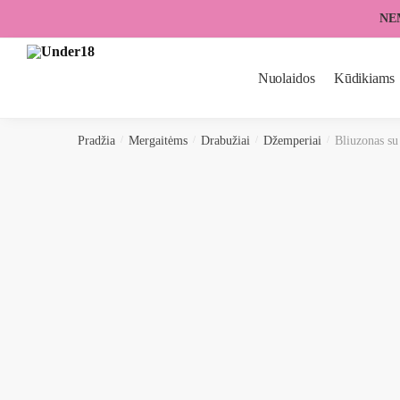
Skip
Skip
NE
to
to
navigation
content
Nuolaidos
Kūdikiams
Pradžia
/
Mergaitėms
/
Drabužiai
/
Džemperiai
/
Bliuzonas s