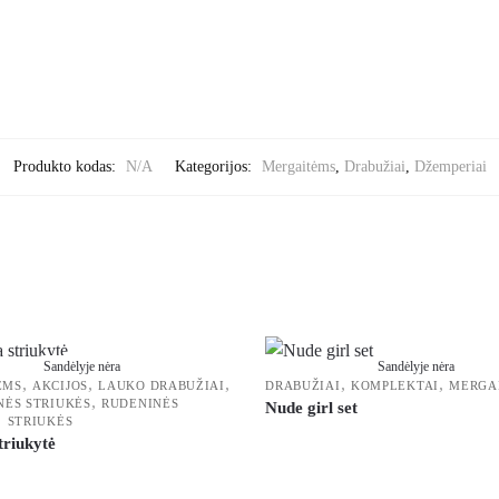
Produkto kodas:
N/A
Kategorijos:
Mergaitėms
,
Drabužiai
,
Džemperiai
Sandėlyje nėra
Sandėlyje nėra
,
,
,
,
,
ĖMS
AKCIJOS
LAUKO DRABUŽIAI
DRABUŽIAI
KOMPLEKTAI
MERGA
,
NĖS STRIUKĖS
RUDENINĖS
Nude girl set
,
STRIUKĖS
striukytė