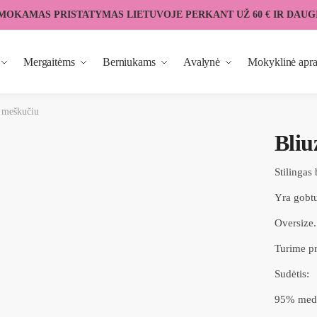
MOKAMAS PRISTATYMAS LIETUVOJE PERKANT UŽ 60 € IR DAUG
Mergaitėms
Berniukams
Avalynė
Mokyklinė apr
u meškučiu
Bliu
Stilingas
Yra gobt
Oversize.
Turime pr
Sudėtis:
95% medv