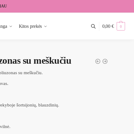
IAU
anga
Kitos prekės
0,00
€
0
zonas su meškučiu
 bliuzonas su meškučiu.
uvas.
ekyboje šortsijonių, blauzdinių.
ilnė.