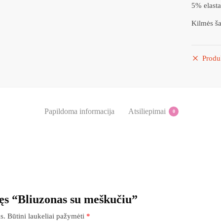
5% elasta
Kilmės ša
Produ
Papildoma informacija
Atsiliepimai
0
ęs “Bliuzonas su meškučiu”
s.
Būtini laukeliai pažymėti
*