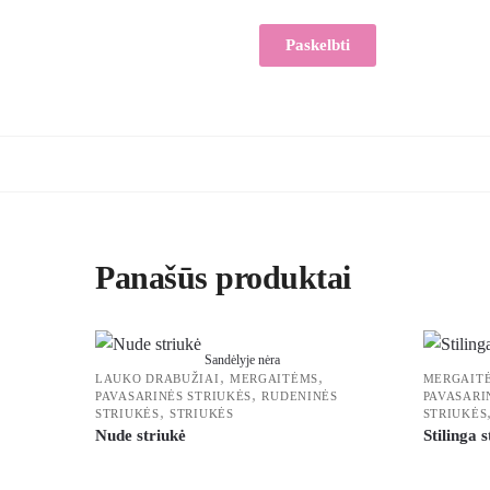
Panašūs produktai
Sandėlyje nėra
,
,
LAUKO DRABUŽIAI
MERGAITĖMS
MERGAIT
,
PAVASARINĖS STRIUKĖS
RUDENINĖS
PAVASARI
,
STRIUKĖS
STRIUKĖS
STRIUKĖS
Nude striukė
Stilinga 