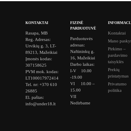
KONTAKTAI
FIZINĖ
INFORMACI
PARDUOTUVĖ
Rasapa, MB
Kontaktai
Parduotuvės
Reg. Adresas:
Mano pasky
adresas:
Urvikių g. 3, LT-
Pirkimo –
Naftininkų g.
89213, Mažeikiai
pardavimo
16, Mažeikiai
Įmonės kodas:
taisyklės
Darbo laikas:
307158625
Prekių
I-V 10.00
PVM mok. kodas:
pristatymas
-19.00
LT100017972414
VI 10.00 –
Privatumo
Tel. nr: +370 610
15.00
politika
26885
VII
El. paštas:
Nedirbame
info@under18.lt