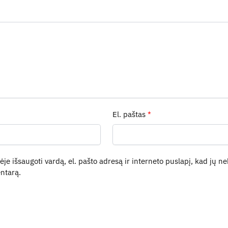
El. paštas
*
je išsaugoti vardą, el. pašto adresą ir interneto puslapį, kad jų neb
ntarą.