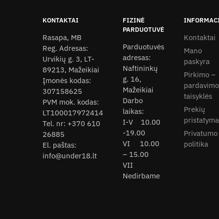
multiple
The
variants.
KONTAKTAI
FIZINĖ
INFORMAC
options
PARDUOTUVĖ
The
may
Rasapa, MB
Kontaktai
options
be
Parduotuvės
Reg. Adresas:
Mano
may
adresas:
chosen
Urvikių g. 3, LT-
paskyra
be
Naftininkų
89213, Mažeikiai
on
Pirkimo –
g. 16,
chosen
Įmonės kodas:
the
pardavimo
Mažeikiai
307158625
on
product
taisyklės
Darbo
PVM mok. kodas:
the
page
Prekių
laikas:
LT100017972414
product
pristatyma
I-V 10.00
Tel. nr: +370 610
page
-19.00
Privatumo
26885
VI 10.00
politika
El. paštas:
– 15.00
info@under18.lt
VII
Nedirbame