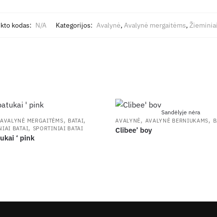
kto kodas:
N/A
Kategorijos:
Avalynė
,
Avalynė mergaitėms
,
Žieminiai
Sandėlyje nėra
,
,
,
,
AVALYNĖ MERGAITĖMS
BATAI
AVALYNĖ
AVALYNĖ BERNIUKAMS
B
,
IAI BATAI
SPORTINIAI BATAI
Clibee’ boy
ukai ‘ pink
.