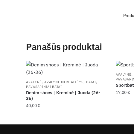
Produ
Panašūs produktai
,
AVALYNĖ
PAVASARIN
,
,
,
AVALYNĖ
AVALYNĖ MERGAITĖMS
BATAI
Sportbat
PAVASARINIAI BATAI
Denim shoes | Kreminė | Juoda (26-
17,00
€
36)
This
40,00
€
product
This
has
product
multiple
has
variants