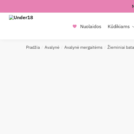
Skip
Skip
to
to
navigation
content
Nuolaidos
Kūdikiams
Pradžia
Avalynė
Avalynė mergaitėms
Žieminiai bata
/
/
/