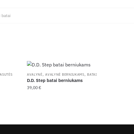
 batai
,
,
ASUTĖS
AVALYNĖ
AVALYNĖ BERNIUKAMS
BATAI
D.D. Step batai berniukams
39,00
€
This
product
has
multiple
variants.