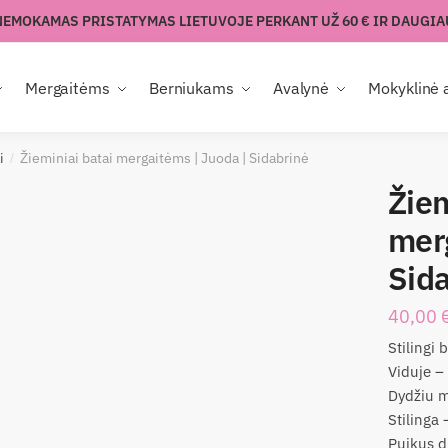
NEMOKAMAS PRISTATYMAS LIETUVOJE PERKANT UŽ 60 € IR DAUGIA
Mergaitėms
Berniukams
Avalynė
Mokyklinė 
i
Žieminiai batai mergaitėms | Juoda | Sidabrinė
/
Žiem
mer
Sid
40,00
Stilingi 
Viduje – 
Dydžiu m
Stilinga 
Puikus d