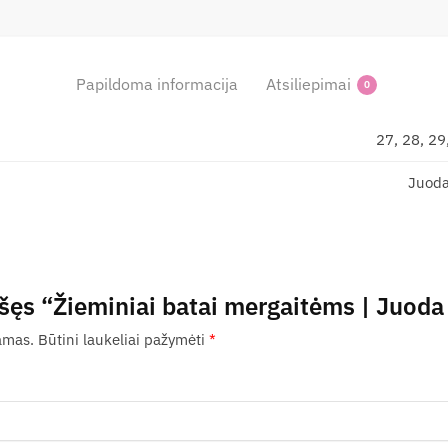
Papildoma informacija
Atsiliepimai
0
27, 28, 29
Juoda
šęs “Žieminiai batai mergaitėms | Juoda 
amas.
Būtini laukeliai pažymėti
*