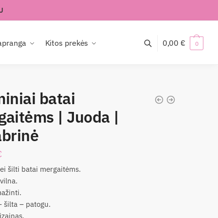
U
apranga
Kitos prekės
0,00
€
0
iniai batai
gaitėms | Juoda |
abrinė
€
bei šilti batai mergaitėms.
vilna.
ažinti.
– šilta – patogu.
izainas.