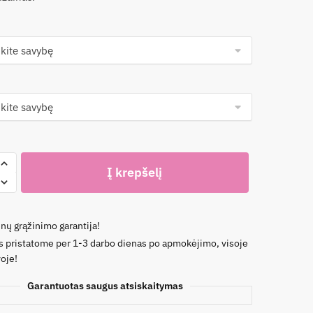
o
Į krepšelį
i
nų grąžinimo garantija!
ėms
s pristatome per 1-3 darbo dienas po apmokėjimo, visoje
oje!
Garantuotas saugus atsiskaitymas
ė