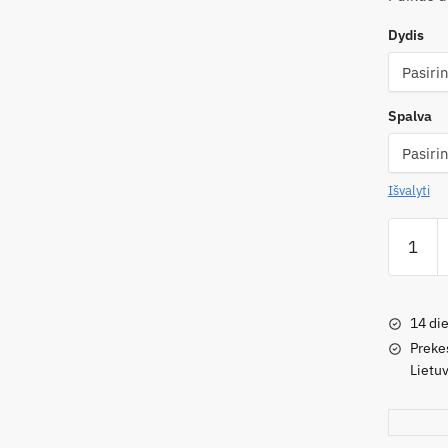
Dydis
Spalva
Išvalyti
produkt
kiekis:
Žieminia
batai
14 die
mergait
Preke
|
Lietuv
Juoda
|
Sidabrin