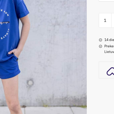
produkt
kiekis:
Unisex
komplek
14 die
'Blue
Preke
Lietuv