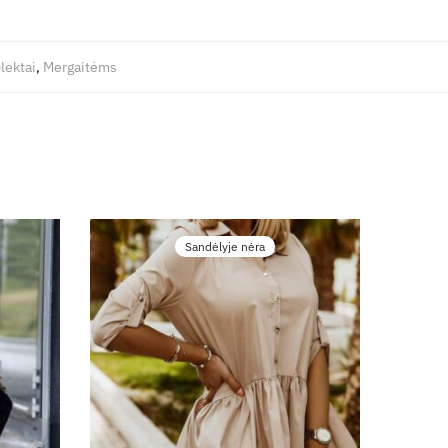
ektai
,
Mergaitėms
Sandėlyje nėra