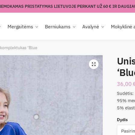
NEMOKAMAS PRISTATYMAS LIETUVOJE PERKANT UŽ 60 € IR DAUGIA
Mergaitėms
Berniukams
Avalynė
Mokyklinė 
 komplektukas ‘Blue
Uni
🔍
‘Blu
36,00
Sudėtis:
95% med
5% elas
Dydis