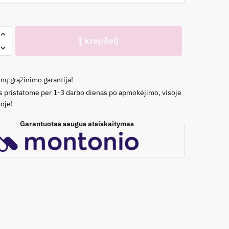
o
Į krepšelį
tukas
nų grąžinimo garantija!
s pristatome per 1-3 darbo dienas po apmokėjimo, visoje
oje!
Garantuotas saugus atsiskaitymas