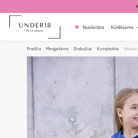
Skip
Skip
to
to
navigation
content
Nuolaidos
Kūdikiams
Pradžia
Mergaitėms
Drabužiai
Komplektai
Unisex
/
/
/
/