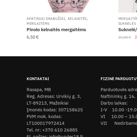
,
,
APATINIAI DRABUŽIAI
KELNAITĖS
MERGAITĖ
MERGAITĖMS
SUKNELĖS
Pinolo kelnaitės mergaitėms
Suknelė/
O
6,50
€
2
25,00
€
p
This
This
w
product
product
2
has
has
multiple
multiple
variants.
variants
KONTAKTAI
FIZINĖ PARDUOTU
The
The
Rasapa, MB
Parduotuvės adre
options
options
Reg. Adresas: Urvikių g. 3,
Naftininkų g. 16,
may
may
LT-89213, Mažeikiai
Darbo laikas:
be
be
Įmonės kodas: 307158625
I-V 10.00 -19.
chosen
chosen
PVM mok. kodas:
VI 10.00 – 15.
LT100017972414
VII Nedirbam
on
on
Tel. nr: +370 610 26885
the
the
El. paštas: info@under18.lt