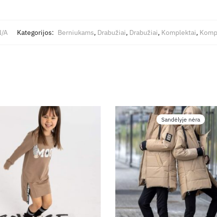
N/A
Kategorijos:
Berniukams
,
Drabužiai
,
Drabužiai
,
Komplektai
,
Kompl
Sandėlyje nėra