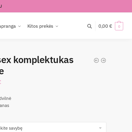
U
apranga
Kitos prekės
0,00
€
0
sex komplektukas
e
€
vilnė
tanas