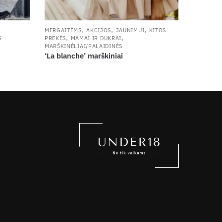
,
,
,
MERGAITĖMS
AKCIJOS
JAUNIMUI
KITOS
,
,
S
PREKĖS
MAMAI IR DUKRAI
MARŠKINĖLIAI/PALAIDINĖS
‘La blanche’ marškiniai