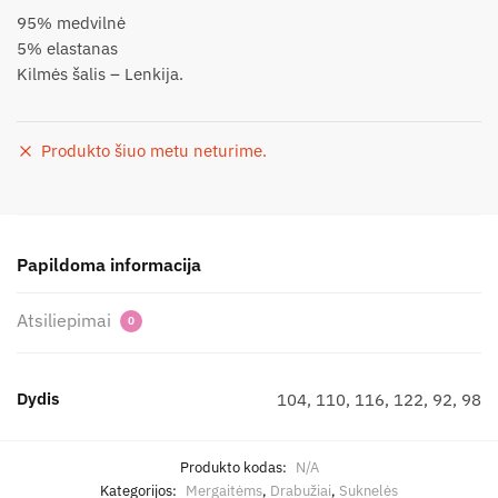
95% medvilnė
5% elastanas
Kilmės šalis – Lenkija.
Produkto šiuo metu neturime.
Papildoma informacija
Atsiliepimai
0
Dydis
104, 110, 116, 122, 92, 98
Produkto kodas:
N/A
Kategorijos:
Mergaitėms
,
Drabužiai
,
Suknelės