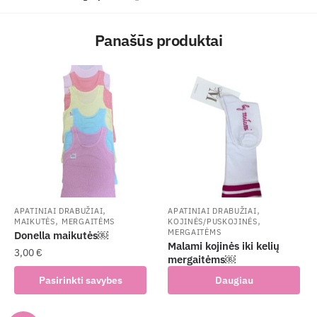
Panašūs produktai
,
,
APATINIAI DRABUŽIAI
APATINIAI DRABUŽIAI
,
,
MAIKUTĖS
MERGAITĖMS
KOJINĖS/PUSKOJINĖS
MERGAITĖMS
Donella maikutės￼
Malami kojinės iki kelių
3,00
€
mergaitėms￼
This
Pasirinkti savybes
Daugiau
product
has