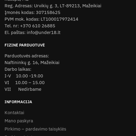
Reg. Adresas: Urvikių g. 3, LT-89213, Mažeikiai
may
may
Įmonės kodas: 307158625
be
be
PVM mok. kodas: LT100017972414
chosen
chosen
Tel. nr: +370 610 26885
on
on
El. paštas: info@under18.lt
the
the
product
product
FIZINĖ PARDUOTUVĖ
page
page
Parduotuvės adresas:
Naftininkų g. 16, Mažeikiai
Darbo laikas:
I-V 10.00 -19.00
VI 10.00 – 15.00
VII Nedirbame
INFORMACIJA
Kontaktai
Mano paskyra
Pirkimo – pardavimo taisyklės