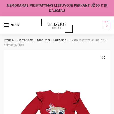
Skip
Skip
NEMOKAMAS PRISTATYMAS LIETUVOJE PERKANT UŽ 60 € IR
to
to
DAUGIAU
navigation
content
MENIU
0
Pradžia
/
Mergaitėms
/
Drabužiai
/
Suknelės
/
Tvirto trikotažo suknelė su
animacija | Red
🔍