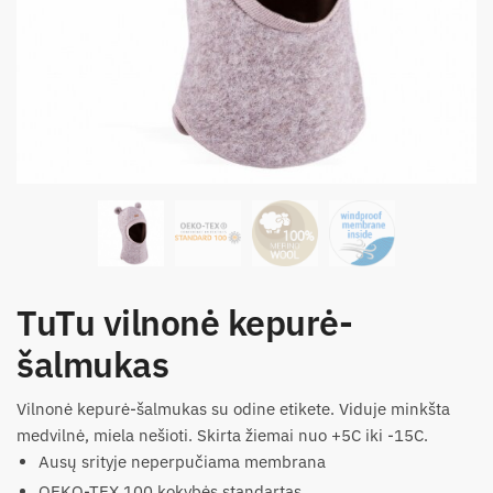
TuTu vilnonė kepurė-
šalmukas
Vilnonė kepurė-šalmukas su odine etikete. Viduje minkšta
medvilnė, miela nešioti. Skirta žiemai nuo +5C iki -15C.
Ausų srityje neperpučiama membrana
OEKO-TEX 100 kokybės standartas