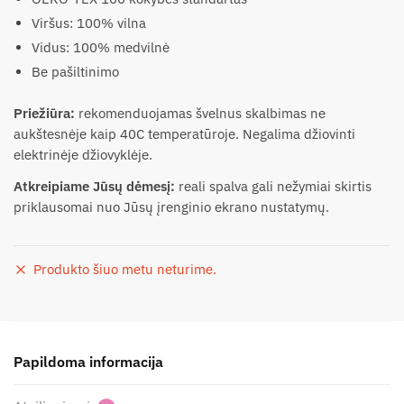
Viršus: 100% vilna
Vidus: 100% medvilnė
Be pašiltinimo
Priežiūra:
rekomenduojamas švelnus skalbimas ne
aukštesnėje kaip 40C temperatūroje. Negalima džiovinti
elektrinėje džiovyklėje.
Atkreipiame Jūsų dėmesį:
reali spalva gali nežymiai skirtis
priklausomai nuo Jūsų įrenginio ekrano nustatymų.
Produkto šiuo metu neturime.
Papildoma informacija