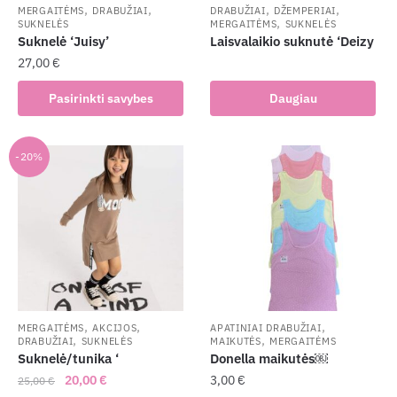
,
,
,
,
MERGAITĖMS
DRABUŽIAI
DRABUŽIAI
DŽEMPERIAI
,
SUKNELĖS
MERGAITĖMS
SUKNELĖS
Suknelė ‘Juisy’
Laisvalaikio suknutė ‘Deizy
27,00
€
This
Pasirinkti savybes
Daugiau
product
has
multiple
-20%
variants.
The
options
may
be
chosen
on
the
,
,
,
MERGAITĖMS
AKCIJOS
APATINIAI DRABUŽIAI
,
,
DRABUŽIAI
SUKNELĖS
MAIKUTĖS
MERGAITĖMS
product
Suknelė/tunika ‘
Donella maikutės￼
page
Original
Current
20,00
€
3,00
€
25,00
€