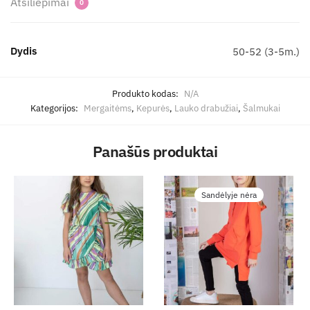
Atsiliepimai
0
Dydis
50-52 (3-5m.)
Produkto kodas:
N/A
Kategorijos:
Mergaitėms
,
Kepurės
,
Lauko drabužiai
,
Šalmukai
Panašūs produktai
Sandėlyje nėra