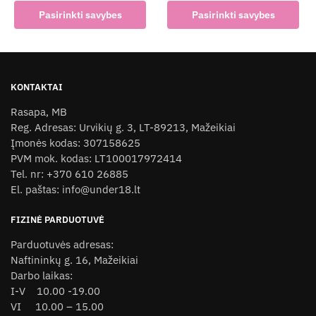
price
price
This
This
Pasirinkti savybes
Pasirinkti savybes
was:
is:
product
product
25,00 €.
20,00 €.
has
has
multiple
multiple
variants.
variants.
KONTAKTAI
The
The
Rasapa, MB
options
options
Reg. Adresas: Urvikių g. 3, LT-89213, Mažeikiai
may
may
Įmonės kodas: 307158625
be
be
PVM mok. kodas: LT100017972414
chosen
chosen
Tel. nr: +370 610 26885
on
on
El. paštas: info@under18.lt
the
the
product
product
FIZINĖ PARDUOTUVĖ
page
page
Parduotuvės adresas:
Naftininkų g. 16, Mažeikiai
Darbo laikas:
I-V 10.00 -19.00
VI 10.00 – 15.00