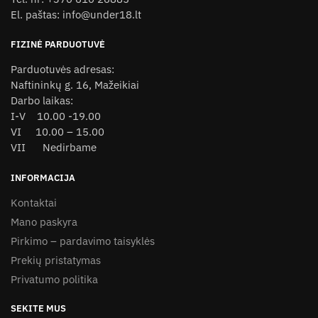
on
El. paštas: info@under18.lt
the
product
FIZINĖ PARDUOTUVĖ
page
Parduotuvės adresas:
Naftininkų g. 16, Mažeikiai
Darbo laikas:
I-V 10.00 -19.00
VI 10.00 – 15.00
VII Nedirbame
INFORMACIJA
Kontaktai
Mano paskyra
Pirkimo – pardavimo taisyklės
Prekių pristatymas
Privatumo politika
SEKITE MUS