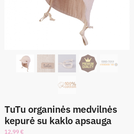
TuTu organinės medvilnės
kepurė su kaklo apsauga
12,99
€