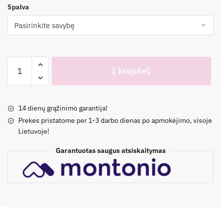
Spalva
produkto
Į krepšelį
kiekis:
TuTu
organinės
14 dienų grąžinimo garantija!
medvilnės
Prekes pristatome per 1-3 darbo dienas po apmokėjimo, visoje
kepurė
Lietuvoje!
su
kaklo
Garantuotas saugus atsiskaitymas
apsauga