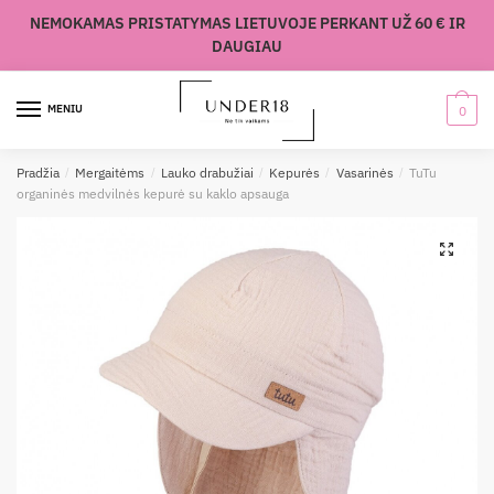
Skip
Skip
NEMOKAMAS PRISTATYMAS LIETUVOJE PERKANT UŽ 60 € IR
to
to
DAUGIAU
navigation
content
MENIU
0
Pradžia
/
Mergaitėms
/
Lauko drabužiai
/
Kepurės
/
Vasarinės
/
TuTu
organinės medvilnės kepurė su kaklo apsauga
🔍