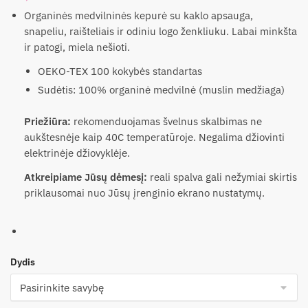
Organinės medvilninės kepurė su kaklo apsauga,
snapeliu, raišteliais ir odiniu logo ženkliuku. Labai minkšta
ir patogi, miela nešioti.
OEKO-TEX 100 kokybės standartas
Sudėtis: 100% organinė medvilnė (muslin medžiaga)
Priežiūra:
rekomenduojamas švelnus skalbimas ne
aukštesnėje kaip 40C temperatūroje. Negalima džiovinti
elektrinėje džiovyklėje.
Atkreipiame Jūsų dėmesį:
reali spalva gali nežymiai skirtis
priklausomai nuo Jūsų įrenginio ekrano nustatymų.
Dydis