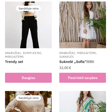
Sandėlyje nėra
,
,
,
,
DRABUŽIAI
KOMPLEKTAI
DRABUŽIAI
MERGAITĖMS
MERGAITĖMS
SUKNELĖS
Trendy set
Suknelė „Sofia“￼￼
32,00
€
This
Daugiau
Pasirinkti savybes
product
has
multiple
Sandėlyje nėra
variants.
The