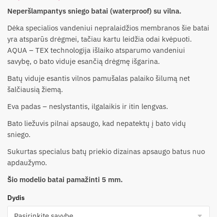
Neperšlampantys sniego batai (waterproof) su vilna.
Dėka specialios vandeniui nepralaidžios membranos šie batai
yra atsparūs drėgmei, tačiau kartu leidžia odai kvėpuoti.
AQUA – TEX technologija išlaiko atsparumo vandeniui
savybę, o bato viduje esančią drėgmę išgarina.
Batų viduje esantis vilnos pamušalas palaiko šilumą net
šalčiausią žiemą.
Eva padas – neslystantis, ilgalaikis ir itin lengvas.
Bato liežuvis pilnai apsaugo, kad nepatektų į bato vidų
sniego.
Sukurtas specialus batų priekio dizainas apsaugo batus nuo
apdaužymo.
Šio modelio batai pamažinti 5 mm.
Dydis