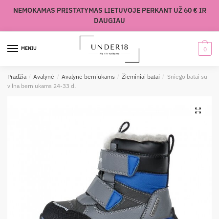
Skip
Skip
NEMOKAMAS PRISTATYMAS LIETUVOJE PERKANT UŽ 60 € IR
to
to
DAUGIAU
navigation
content
MENIU
0
Pradžia
/
Avalynė
/
Avalynė berniukams
/
Žieminiai batai
/
Sniego batai su
vilna berniukams 24-33 d.
🔍