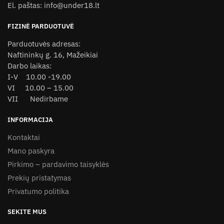
the
El. paštas: info@under18.lt
the
product
product
page
FIZINĖ PARDUOTUVĖ
page
Parduotuvės adresas:
Naftininkų g. 16, Mažeikiai
Darbo laikas:
I-V 10.00 -19.00
VI 10.00 – 15.00
VII Nedirbame
INFORMACIJA
Kontaktai
Mano paskyra
Pirkimo – pardavimo taisyklės
Prekių pristatymas
Privatumo politika
SEKITE MUS