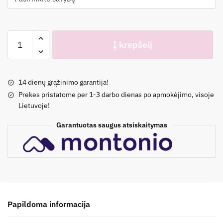
produkto
Į krepšelį
kiekis:
Sniego
batai
14 dienų grąžinimo garantija!
su
Prekes pristatome per 1-3 darbo dienas po apmokėjimo, visoje
vilna
Lietuvoje!
berniukams
24-
Garantuotas saugus atsiskaitymas
33
d.
Papildoma informacija