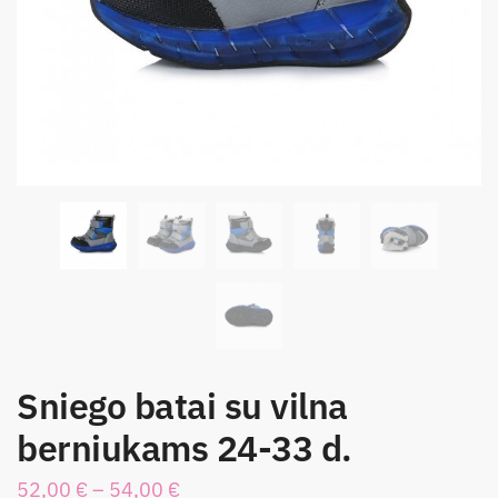
Sniego batai su vilna
berniukams 24-33 d.
52,00
€
–
54,00
€