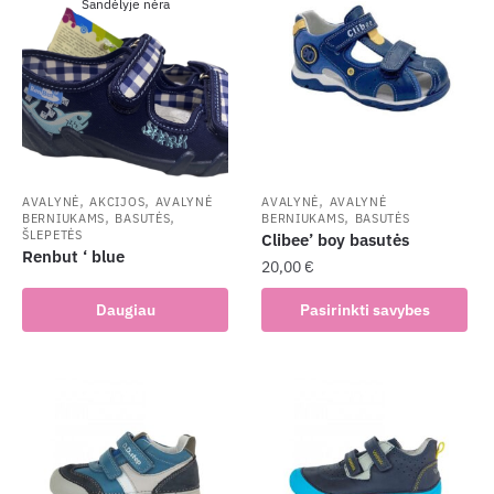
Sandėlyje nėra
,
,
,
AVALYNĖ
AKCIJOS
AVALYNĖ
AVALYNĖ
AVALYNĖ
,
,
,
BERNIUKAMS
BASUTĖS
BERNIUKAMS
BASUTĖS
ŠLEPETĖS
Clibee’ boy basutės
Renbut ‘ blue
20,00
€
This
Daugiau
Pasirinkti savybes
product
has
multiple
variants.
The
options
may