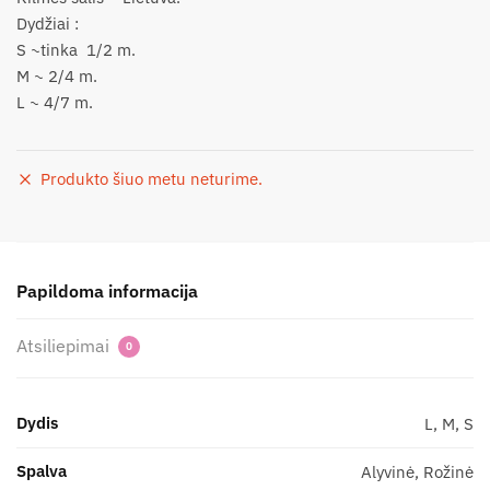
Dydžiai :
S ~tinka 1/2 m.
M ~ 2/4 m.
L ~ 4/7 m.
Produkto šiuo metu neturime.
Papildoma informacija
Atsiliepimai
0
Dydis
L, M, S
Spalva
Alyvinė, Rožinė