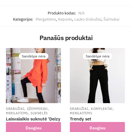
Produkto kodas:
N/A
Kategorijos:
Mergaitėms
,
Kepurės
,
Lauko drabužiai
,
Šalmukai
Panašūs produktai
Sandėlyje nėra
Sandėlyje nėra
,
,
,
,
DRABUŽIAI
DŽEMPERIAI
DRABUŽIAI
KOMPLEKTAI
,
MERGAITĖMS
SUKNELĖS
MERGAITĖMS
Laisvalaikio suknutė ‘Deizy
Trendy set
Daugiau
Daugiau