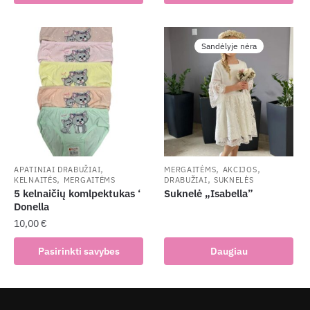
Sandėlyje nėra
,
,
,
APATINIAI DRABUŽIAI
MERGAITĖMS
AKCIJOS
,
,
KELNAITĖS
MERGAITĖMS
DRABUŽIAI
SUKNELĖS
5 kelnaičių komlpektukas ‘
Suknelė „Isabella”
Donella
10,00
€
This
Pasirinkti savybes
Daugiau
product
has
multiple