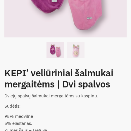
KEPI’ veliūriniai šalmukai
mergaitėms | Dvi spalvos
Dviejų spalvų šalmukai mergaitėms su kaspinu.
Sudėtis:
95% medvilnė
5% elastanas.
Kilmės šalis – Lietuva.