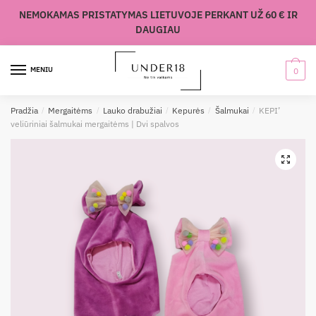
Skip
Skip
NEMOKAMAS PRISTATYMAS LIETUVOJE PERKANT UŽ 60 € IR
to
to
DAUGIAU
navigation
content
MENIU
0
Pradžia
/
Mergaitėms
/
Lauko drabužiai
/
Kepurės
/
Šalmukai
/
KEPI’
veliūriniai šalmukai mergaitėms | Dvi spalvos
🔍