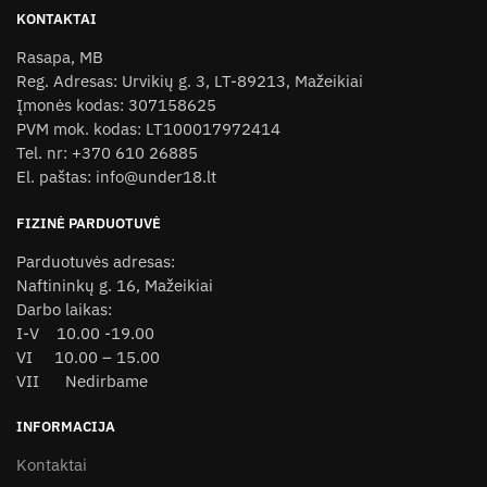
variants.
KONTAKTAI
The
Rasapa, MB
options
Reg. Adresas: Urvikių g. 3, LT-89213, Mažeikiai
may
Įmonės kodas: 307158625
be
PVM mok. kodas: LT100017972414
chosen
Tel. nr: +370 610 26885
on
El. paštas: info@under18.lt
the
product
FIZINĖ PARDUOTUVĖ
page
Parduotuvės adresas:
Naftininkų g. 16, Mažeikiai
Darbo laikas:
I-V 10.00 -19.00
VI 10.00 – 15.00
VII Nedirbame
INFORMACIJA
Kontaktai