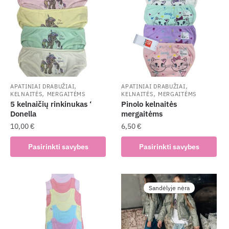
,
,
APATINIAI DRABUŽIAI
APATINIAI DRABUŽIAI
,
,
KELNAITĖS
MERGAITĖMS
KELNAITĖS
MERGAITĖMS
5 kelnaičių rinkinukas ‘
Pinolo kelnaitės
Donella
mergaitėms
10,00
€
6,50
€
This
This
Pasirinkti savybes
Pasirinkti savybes
product
product
has
has
multiple
multiple
Sandėlyje nėra
variants.
variants.
The
The
options
options