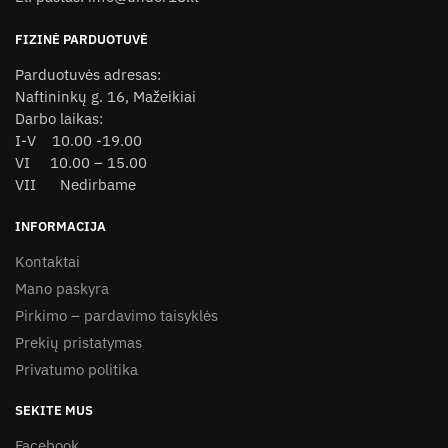
the
product
FIZINĖ PARDUOTUVĖ
page
Parduotuvės adresas:
Naftininkų g. 16, Mažeikiai
Darbo laikas:
I-V 10.00 -19.00
VI 10.00 – 15.00
VII Nedirbame
INFORMACIJA
Kontaktai
Mano paskyra
Pirkimo – pardavimo taisyklės
Prekių pristatymas
Privatumo politika
SEKITE MUS
Facebook