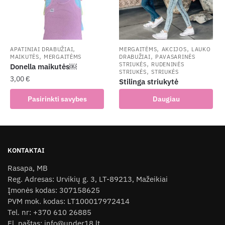
may
may
be
be
chosen
chosen
on
on
the
the
,
,
,
APATINIAI DRABUŽIAI
MERGAITĖMS
AKCIJOS
LAUKO
,
,
MAIKUTĖS
MERGAITĖMS
DRABUŽIAI
PAVASARINĖS
product
product
,
STRIUKĖS
RUDENINĖS
Donella maikutės￼
,
page
page
STRIUKĖS
STRIUKĖS
3,00
€
Stilinga striukytė
This
Pasirinkti savybes
Daugiau
product
has
multiple
variants.
KONTAKTAI
The
Rasapa, MB
options
Reg. Adresas: Urvikių g. 3, LT-89213, Mažeikiai
may
Įmonės kodas: 307158625
be
PVM mok. kodas: LT100017972414
chosen
Tel. nr: +370 610 26885
on
El. paštas: info@under18.lt