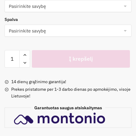
Spalva
produkto
Į krepšelį
kiekis:
Oversize
striukė|
14 dienų grąžinimo garantija!
Juoda
Prekes pristatome per 1-3 darbo dienas po apmokėjimo, visoje
|
Lietuvoje!
Rusva
Garantuotas saugus atsiskaitymas