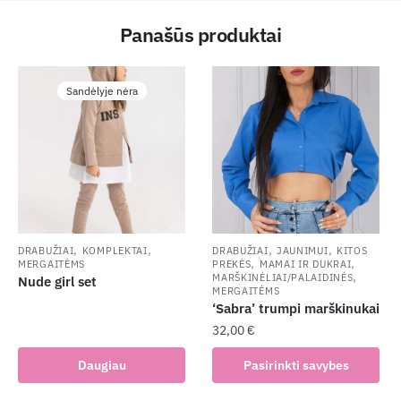
Panašūs produktai
Sandėlyje nėra
,
,
,
,
DRABUŽIAI
KOMPLEKTAI
DRABUŽIAI
JAUNIMUI
KITOS
,
,
MERGAITĖMS
PREKĖS
MAMAI IR DUKRAI
,
MARŠKINĖLIAI/PALAIDINĖS
Nude girl set
MERGAITĖMS
‘Sabra’ trumpi marškinukai
32,00
€
This
Daugiau
Pasirinkti savybes
product