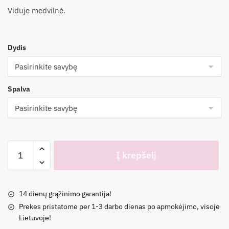
Viduje medvilnė.
Dydis
Spalva
produkto
Į krepšelį
kiekis:
Oversize
striukė
14 dienų grąžinimo garantija!
140-
Prekes pristatome per 1-3 darbo dienas po apmokėjimo, visoje
164
Lietuvoje!