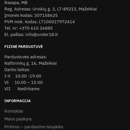
Rasapa, MB
options
Reg. Adresas: Urvikių g. 3, LT-89213, Mažeikiai
may
Įmonės kodas: 307158625
be
PVM mok. kodas: LT100017972414
chosen
Tel. nr: +370 610 26885
on
El. paštas: info@under18.lt
the
product
FIZINĖ PARDUOTUVĖ
page
Parduotuvės adresas:
Naftininkų g. 16, Mažeikiai
Darbo laikas:
I-V 10.00 -19.00
VI 10.00 – 15.00
VII Nedirbame
INFORMACIJA
Kontaktai
Mano paskyra
Pirkimo – pardavimo taisyklės