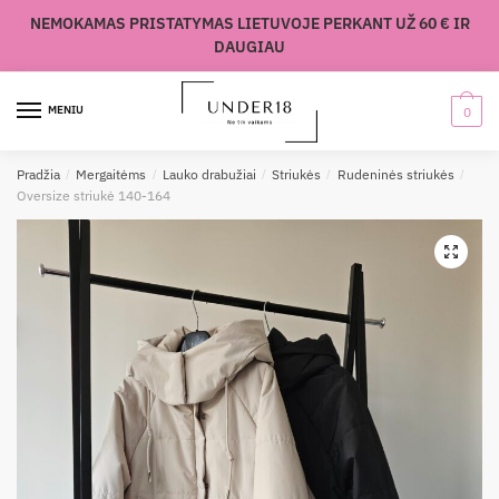
Skip
Skip
NEMOKAMAS PRISTATYMAS LIETUVOJE PERKANT UŽ 60 € IR
to
to
DAUGIAU
navigation
content
MENIU
0
Pradžia
/
Mergaitėms
/
Lauko drabužiai
/
Striukės
/
Rudeninės striukės
/
Oversize striukė 140-164
🔍