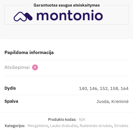
Garantuotas saugus atsiskaitymas
Papildoma informacija
Atsiliepimai
0
Dydis
140, 146, 152, 158, 164
Spalva
Juoda, Kreminė
Produkto kodas:
N/A
Kategorijos:
Mergaitėms
,
Lauko drabužiai
,
Rudeninės striukės
,
Striukės