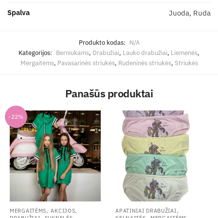
Spalva
Juoda, Ruda
Produkto kodas:
N/A
Kategorijos:
Berniukams
,
Drabužiai
,
Lauko drabužiai
,
Liemenės
,
Mergaitėms
,
Pavasarinės striukės
,
Rudeninės striukės
,
Striukės
Panašūs produktai
-22%
,
,
,
MERGAITĖMS
AKCIJOS
APATINIAI DRABUŽIAI
,
,