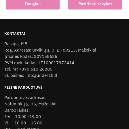
This
Daugiau
Pasirinkti savybes
was:
is:
product
25,00 €.
20,00 €.
has
multiple
variants.
KONTAKTAI
The
Rasapa, MB
options
Reg. Adresas: Urvikių g. 3, LT-89213, Mažeikiai
may
Įmonės kodas: 307158625
be
PVM mok. kodas: LT100017972414
chosen
Tel. nr: +370 610 26885
on
El. paštas: info@under18.lt
the
product
FIZINĖ PARDUOTUVĖ
page
Parduotuvės adresas:
Naftininkų g. 16, Mažeikiai
Darbo laikas:
I-V 10.00 -19.00
VI 10.00 – 15.00