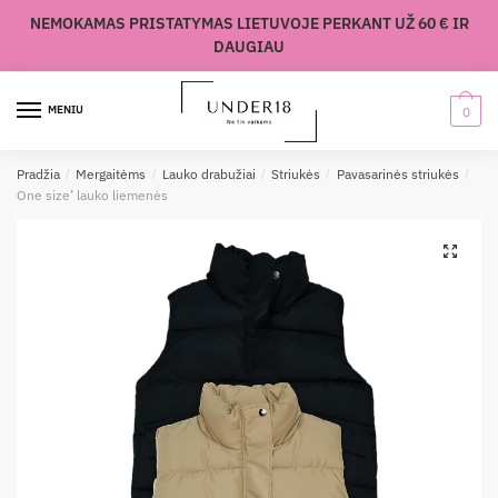
Skip
Skip
NEMOKAMAS PRISTATYMAS LIETUVOJE PERKANT UŽ 60 € IR
to
to
DAUGIAU
navigation
content
MENIU
0
Pradžia
/
Mergaitėms
/
Lauko drabužiai
/
Striukės
/
Pavasarinės striukės
/
One size’ lauko liemenės
🔍