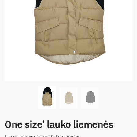
One size’ lauko liemenės
Lauko liemenė, vieno dydžio, unisex.