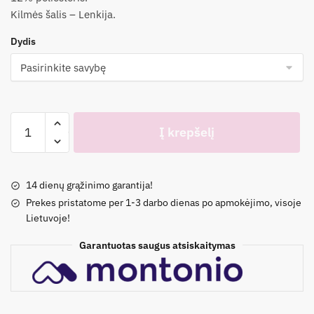
Kilmės šalis – Lenkija.
Dydis
produkto
Į krepšelį
kiekis:
Nude
proginis
14 dienų grąžinimo garantija!
komplektas
Prekes pristatome per 1-3 darbo dienas po apmokėjimo, visoje
Lietuvoje!
Garantuotas saugus atsiskaitymas