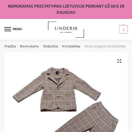
Skip
Skip
NEMOKAMAS PRISTATYMAS LIETUVOJE PERKANT UŽ 60 € IR
to
to
DAUGIAU
navigation
content
MENIU
0
Pradžia
/
Berniukams
/
Drabužiai
/
Komplektai
/
Nude proginis komplektas
🔍