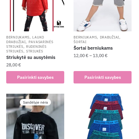
,
,
,
BERNIUKAMS
LAUKO
BERNIUKAMS
DRABUŽIAI
,
DRABUŽIAI
PAVASARINĖS
ŠORTAI
,
STRIUKĖS
RUDENINĖS
Šortai berniukams
,
STRIUKĖS
STRIUKĖS
12,00
€
–
13,00
€
Striukytė su ausytėmis
28,00
€
This
product
This
Pasirinkti savybes
Pasirinkti savybes
has
product
multiple
has
variants.
multiple
Sandėlyje nėra
The
variants.
options
The
may
options
be
may
chosen
be