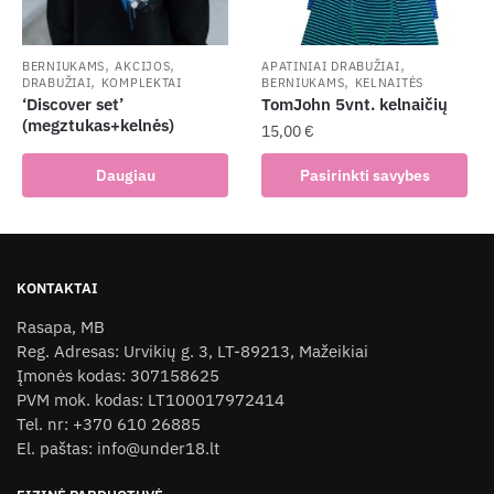
on
chosen
the
on
product
the
,
,
,
BERNIUKAMS
AKCIJOS
APATINIAI DRABUŽIAI
,
,
page
DRABUŽIAI
KOMPLEKTAI
BERNIUKAMS
KELNAITĖS
product
‘Discover set’
TomJohn 5vnt. kelnaičių
page
(megztukas+kelnės)
15,00
€
This
Daugiau
Pasirinkti savybes
product
has
multiple
variants.
KONTAKTAI
The
Rasapa, MB
options
Reg. Adresas: Urvikių g. 3, LT-89213, Mažeikiai
may
Įmonės kodas: 307158625
be
PVM mok. kodas: LT100017972414
chosen
Tel. nr: +370 610 26885
on
El. paštas: info@under18.lt
the
product