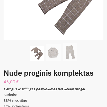
Nude proginis komplektas
45,00
€
Patogus ir stilingas pasirinkimas bet kokiai progai.
Sudėtis:
88% medvilnė
12% poliesteris.