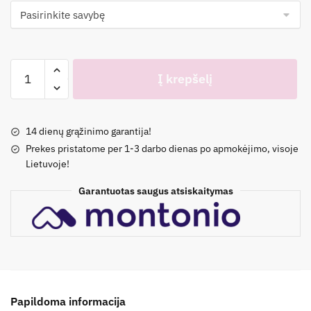
produkto
Į krepšelį
kiekis:
Maudymosi
kostiumėlis
14 dienų grąžinimo garantija!
su
Prekes pristatome per 1-3 darbo dienas po apmokėjimo, visoje
pakietinimais
Lietuvoje!
'Orange
GRL'
Garantuotas saugus atsiskaitymas
Papildoma informacija