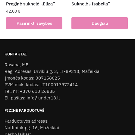
product
Proginė suknelė „Eliza”
Suknelė „Isabella”
page
42,00
€
This
Pasirinkti savybes
Daugiau
product
has
multiple
variants.
KONTAKTAI
The
Rasapa, MB
options
Reg. Adresas: Urvikių g. 3, LT-89213, Mažeikiai
may
Įmonės kodas: 307158625
be
PVM mok. kodas: LT100017972414
chosen
Tel. nr: +370 610 26885
on
El. paštas: info@under18.lt
the
product
FIZINĖ PARDUOTUVĖ
page
Parduotuvės adresas:
Naftininkų g. 16, Mažeikiai
Darbo laikas: