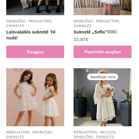
,
,
,
,
DRABUŽIAI
MERGAITĖMS
DRABUŽIAI
MERGAITĖMS
SUKNELĖS
SUKNELĖS
Laisvalaikio suknelė ‘Hi
Suknelė „Sofia“￼￼
nude’
32,00
€
This
Daugiau
Pasirinkti savybes
product
has
multiple
Sandėlyje nėra
variants.
The
options
may
be
chosen
on
the
,
,
,
,
MERGAITĖMS
DRABUŽIAI
MERGAITĖMS
AKCIJOS
,
SUKNELĖS
DRABUŽIAI
SUKNELĖS