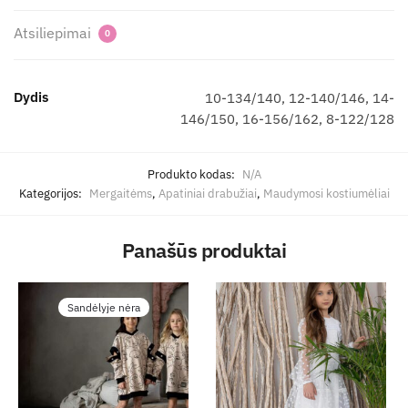
Atsiliepimai
0
Dydis
10-134/140, 12-140/146, 14-
146/150, 16-156/162, 8-122/128
Produkto kodas:
N/A
Kategorijos:
Mergaitėms
,
Apatiniai drabužiai
,
Maudymosi kostiumėliai
Panašūs produktai
Sandėlyje nėra