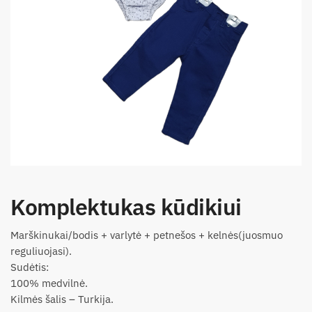
Komplektukas kūdikiui
Marškinukai/bodis + varlytė + petnešos + kelnės(juosmuo
reguliuojasi).
Sudėtis:
100% medvilnė.
Kilmės šalis – Turkija.