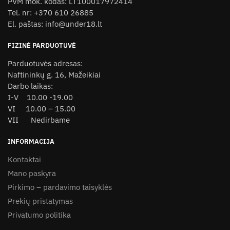
PVM mok. kodas: LT100017972414
chosen
Tel. nr: +370 610 26885
on
El. paštas: info@under18.lt
the
product
FIZINĖ PARDUOTUVĖ
page
Parduotuvės adresas:
Naftininkų g. 16, Mažeikiai
Darbo laikas:
I-V 10.00 -19.00
VI 10.00 – 15.00
VII Nedirbame
INFORMACIJA
Kontaktai
Mano paskyra
Pirkimo – pardavimo taisyklės
Prekių pristatymas
Privatumo politika