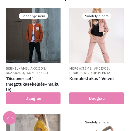
Sandėlyje nėra
Sandėlyje nėra
,
,
,
,
BERNIUKAMS
AKCIJOS
MERGAITĖMS
AKCIJOS
,
,
DRABUŽIAI
KOMPLEKTAI
DRABUŽIAI
KOMPLEKTAI
‘Discover set’
Komplektukas ‘ Velvet
(megztukas+kelnės+maiku
tė)
Daugiau
Daugiau
-21%
Sandėlyje nėra