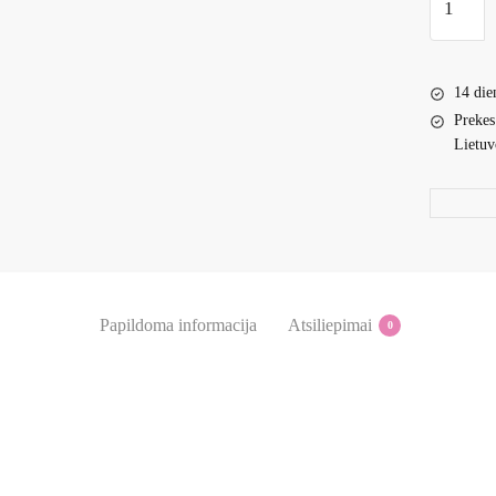
kiekis:
'Kids
fashion'
14 die
pižama
Prekes
berniuka
Lietuv
Papildoma informacija
Atsiliepimai
0