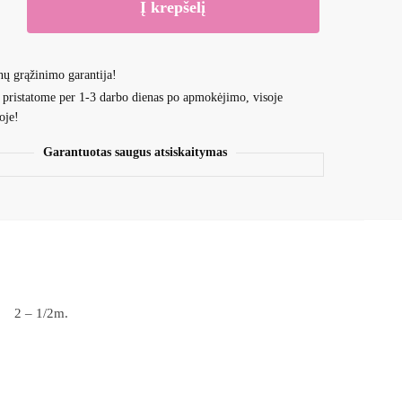
Į krepšelį
nų grąžinimo garantija!
 pristatome per 1-3 darbo dienas po apmokėjimo, visoje
ms
oje!
Garantuotas saugus atsiskaitymas
2 – 1/2m.