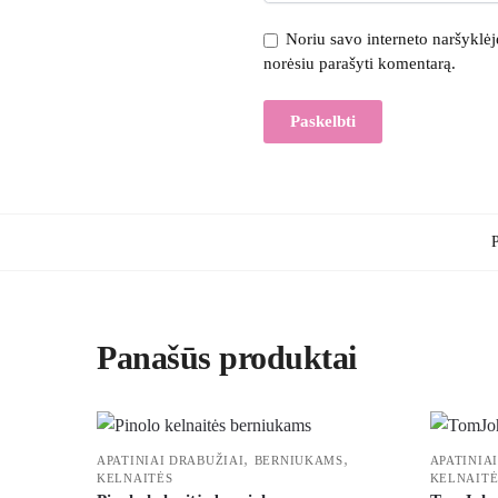
Noriu savo interneto naršyklėje 
norėsiu parašyti komentarą.
P
Panašūs produktai
,
,
APATINIAI DRABUŽIAI
BERNIUKAMS
APATINIA
KELNAITĖS
KELNAITĖ