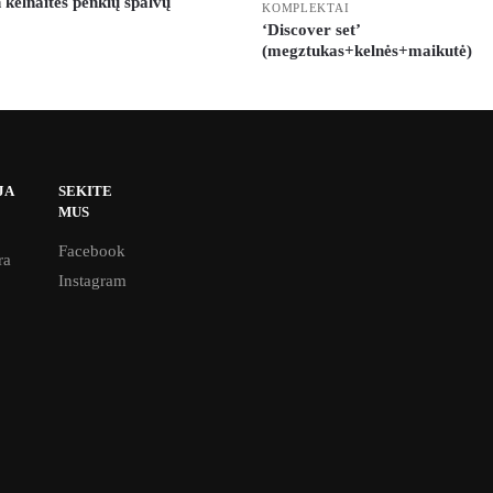
kelnaitės penkių spalvų
KOMPLEKTAI
‘Discover set’
(megztukas+kelnės+maikutė)
JA
SEKITE
MUS
Facebook
ra
Instagram