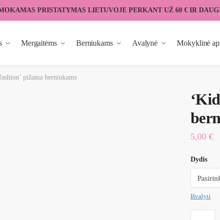
MOKAMAS PRISTATYMAS LIETUVOJE PERKANT UŽ 60 € IR DAUG
s
Mergaitėms
Berniukams
Avalynė
Mokyklinė ap
fashion’ pižama berniukams
‘Kid
ber
5,00
€
Dydis
Išvalyti
produkto