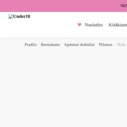
Skip
Skip
NE
to
to
navigation
content
Nuolaidos
Kūdikiam
Pradžia
/
Berniukams
/
Apatiniai drabužiai
/
Pižamos
/
‘Kids 