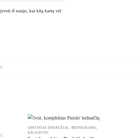
vesti iš naujo, kai kitą kartą vėl
s
,
,
APATINIAI DRABUŽIAI
BERNIUKAMS
KELNAITĖS
,
I