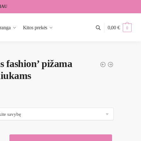
IAU
ranga
Kitos prekės
0,00
€
0
s fashion’ pižama
niukams