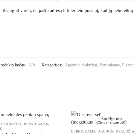
išsaugoti vardą, el. pašto adresą ir interneto puslapį, kad jų nebereiktų į
rodukto kodas:
N/A
Kategorijos:
Apatiniai drabužiai
,
Berniukams
,
Pižamo
Sandėlyje nėra
,
,
I DRABUŽIAI
BERNIUKAMS
S
,
,
BERNIUKAMS
AKCIJOS
DRABUŽIA