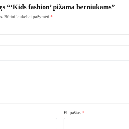
ęs “‘Kids fashion’ pižama berniukams”
s.
Būtini laukeliai pažymėti
*
El. paštas
*