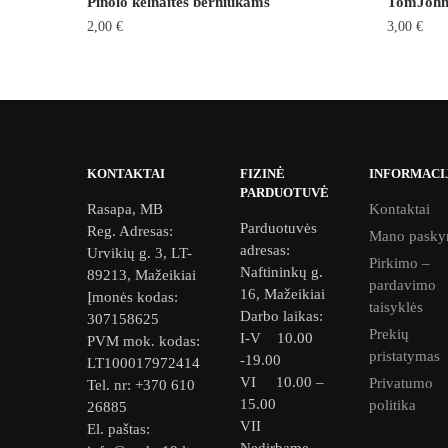
Pinolo kelnaitės berniukams
TomJohn 
2,00
€
3,00
€
This
This
product
product
has
has
multiple
multiple
variants.
variants.
KONTAKTAI
FIZINĖ
INFORMACI
The
The
PARDUOTUVĖ
Rasapa, MB
Kontaktai
options
options
Parduotuvės
Reg. Adresas:
may
Mano pasky
may
adresas:
Urvikių g. 3, LT-
be
be
Pirkimo –
Naftininkų g.
89213, Mažeikiai
pardavimo
chosen
chosen
16, Mažeikiai
Įmonės kodas:
taisyklės
on
on
Darbo laikas:
307158625
Prekių
the
the
I-V 10.00
PVM mok. kodas:
pristatymas
-19.00
product
product
LT100017972414
VI 10.00 –
Privatumo
Tel. nr: +370 610
page
page
15.00
politika
26885
VII
El. paštas:
Nedirbame