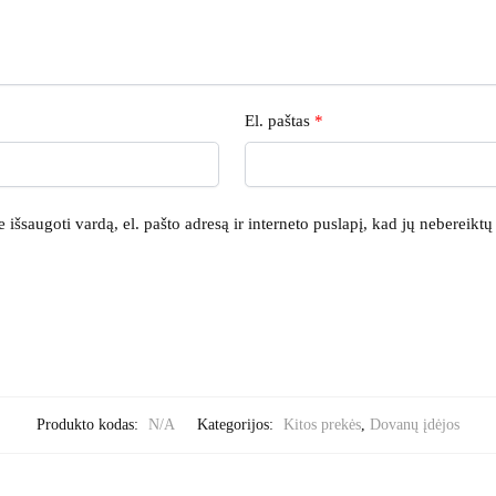
El. paštas
*
išsaugoti vardą, el. pašto adresą ir interneto puslapį, kad jų nebereiktų į
Produkto kodas:
N/A
Kategorijos:
Kitos prekės
,
Dovanų įdėjos