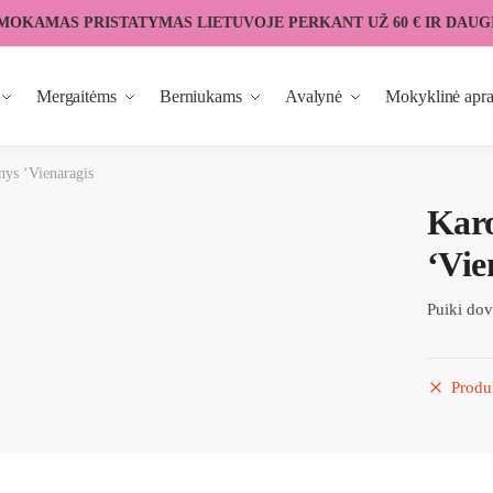
MOKAMAS PRISTATYMAS LIETUVOJE PERKANT UŽ 60 € IR DAUG
Mergaitėms
Berniukams
Avalynė
Mokyklinė apr
nys ‘Vienaragis
Karo
‘Vie
Puiki dov
Produ