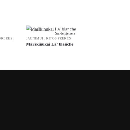
Sandėlyje nėra
,
,
 PREKĖS
JAUNIMUI
KITOS PREKĖS
Marškinukai La’ blanche