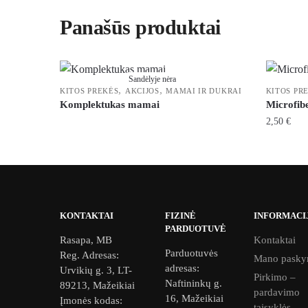
Panašūs produktai
Sandėlyje nėra
,
,
KITOS PREKĖS
AKCIJOS
MAMAI IR DUKRAI
KITOS PR
Komplektukas mamai
Microfib
2,50
€
This
product
has
multiple
variants.
KONTAKTAI
FIZINĖ
INFORMACI
PARDUOTUVĖ
The
Rasapa, MB
Kontaktai
options
Parduotuvės
Reg. Adresas:
Mano pasky
may
adresas:
Urvikių g. 3, LT-
Pirkimo –
be
Naftininkų g.
89213, Mažeikiai
pardavimo
16, Mažeikiai
chosen
Įmonės kodas:
taisyklės