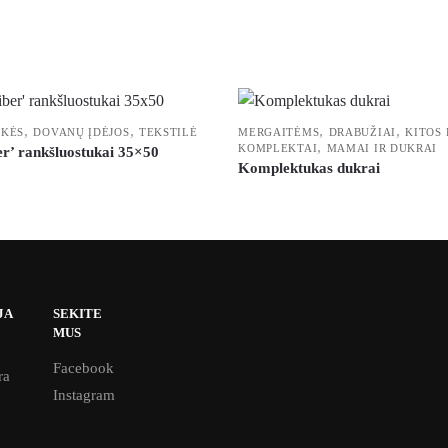
,
,
,
,
EKĖS
DOVANŲ ĮDĖJOS
TEKSTILĖ
MERGAITĖMS
DRABUŽIAI
KITOS
,
KOMPLEKTAI
MAMAI IR DUKRAI
er’ rankšluostukai 35×50
Komplektukas dukrai
JA
SEKITE
MUS
Facebook
ra
Instagram