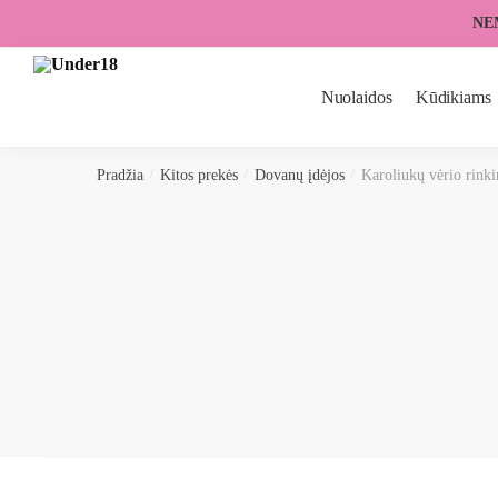
Skip
Skip
NE
to
to
navigation
content
Nuolaidos
Kūdikiams
Pradžia
/
Kitos prekės
/
Dovanų įdėjos
/
Karoliukų vėrio rinki