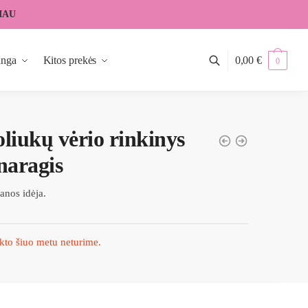
IAU
anga
Kitos prekės
0,00
€
0
liukų vėrio rinkinys
naragis
anos idėja.
kto šiuo metu neturime.