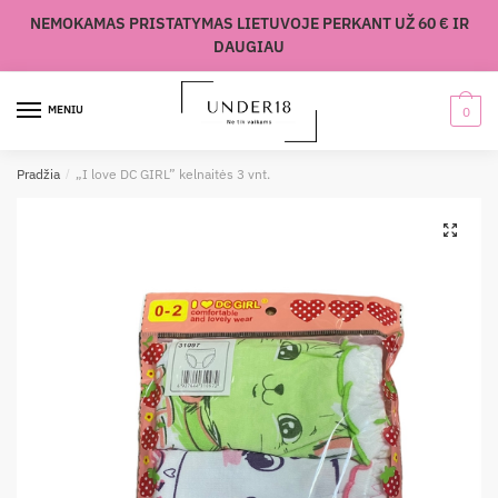
Skip
Skip
NEMOKAMAS PRISTATYMAS LIETUVOJE PERKANT UŽ 60 € IR
to
to
DAUGIAU
navigation
content
MENIU
0
Pradžia
/
„I love DC GIRL” kelnaitės 3 vnt.
🔍