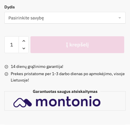
Dydis
produkto
Į krepšelį
kiekis:
"I
love
14 dienų grąžinimo garantija!
DC
Prekes pristatome per 1-3 darbo dienas po apmokėjimo, visoje
GIRL"
Lietuvoje!
kelnaitės
3
Garantuotas saugus atsiskaitymas
vnt.