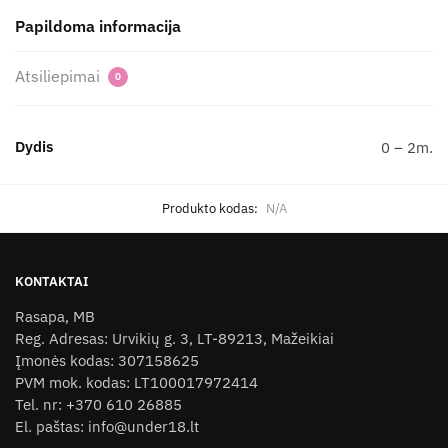
Papildoma informacija
Atsiliepimai
0
Dydis
0 – 2m.
Produkto kodas:
N/A
KONTAKTAI
Rasapa, MB
Reg. Adresas: Urvikių g. 3, LT-89213, Mažeikiai
Įmonės kodas: 307158625
PVM mok. kodas: LT100017972414
Tel. nr: +370 610 26885
El. paštas: info@under18.lt