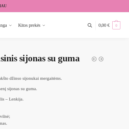
IAU
anga
Kitos prekės
0,00
€
0
sinis sijonas su guma
kšto džinso sijonukai mergaitėms.
enį sijonas su guma.
lis – Lenkija.
ilnė;
nas.