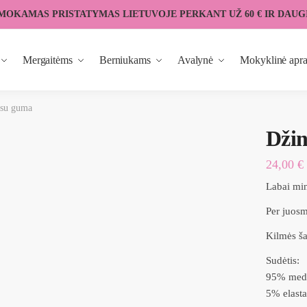
MOKAMAS PRISTATYMAS LIETUVOJE PERKANT UŽ 60 € IR DAUG
Mergaitėms
Berniukams
Avalynė
Mokyklinė apr
s su guma
Džin
24,00
€
Labai min
Per juosm
Kilmės ša
Sudėtis:
95% medv
5% elasta