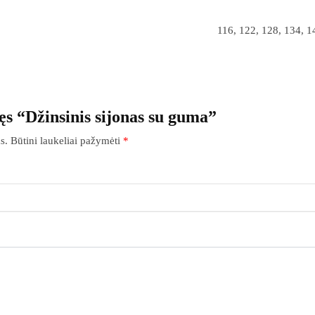
116, 122, 128, 134, 1
ęs “Džinsinis sijonas su guma”
s.
Būtini laukeliai pažymėti
*