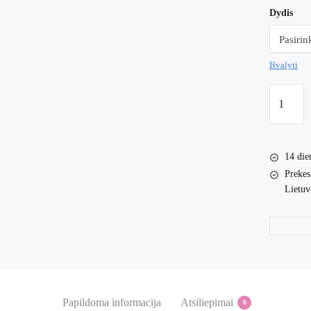
Dydis
Išvalyti
produkto
kiekis:
Džinsinis
sijonas
14 die
su
Prekes
guma
Lietuv
Papildoma informacija
Atsiliepimai
0