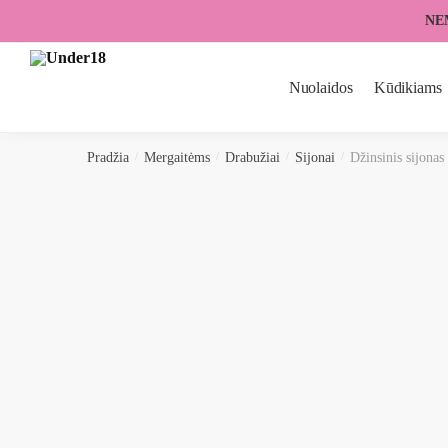
Skip
Skip
NE
to
to
navigation
content
Nuolaidos
Kūdikiams
Pradžia
/
Mergaitėms
/
Drabužiai
/
Sijonai
/
Džinsinis sijona