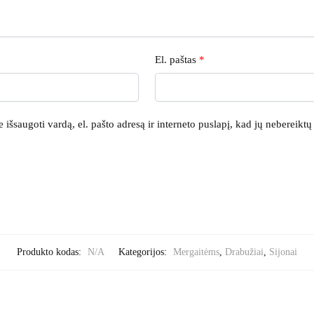
El. paštas
*
išsaugoti vardą, el. pašto adresą ir interneto puslapį, kad jų nebereiktų į
Produkto kodas:
N/A
Kategorijos:
Mergaitėms
,
Drabužiai
,
Sijonai