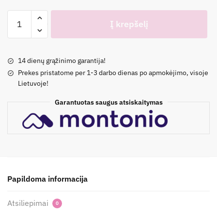
produkto
Į krepšelį
kiekis:
Džinsiniai
šortai
14 dienų grąžinimo garantija!
berniukams
Prekes pristatome per 1-3 darbo dienas po apmokėjimo, visoje
|
Lietuvoje!
Dvi
spalvos
Garantuotas saugus atsiskaitymas
|
128-
164
Papildoma informacija
Atsiliepimai
0