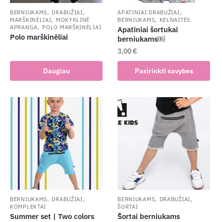
,
,
,
BERNIUKAMS
DRABUŽIAI
APATINIAI DRABUŽIAI
,
,
MARŠKINĖLIAI
MOKYKLINĖ
BERNIUKAMS
KELNAITĖS
,
APRANGA
POLO MARŠKINĖLIAI
Apatiniai šortukai
Polo marškinėliai
berniukams￼
3,00
€
This
Daugiau
Pasirinkti savybes
product
has
multiple
variants.
The
options
may
be
chosen
on
the
,
,
,
,
BERNIUKAMS
DRABUŽIAI
BERNIUKAMS
DRABUŽIAI
KOMPLEKTAI
ŠORTAI
product
Summer set | Two colors
Šortai berniukams