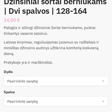
Džinsiniai šortai berniukams
| Dvi spalvos | 128-164
34,00
€
Patogūs ir stilingi džinsiniai šortai berniukams, puikiai
tinkantys vasaros sezonui.
Laisvas kirpimas, reguliuojamas juosmuo su raišteliais ir
minkštas džinsinis audinys užtikrina komfortą kiekvieną
dieną.
Prekyboje yra ir marškinėliai.
Dydis
Spalva