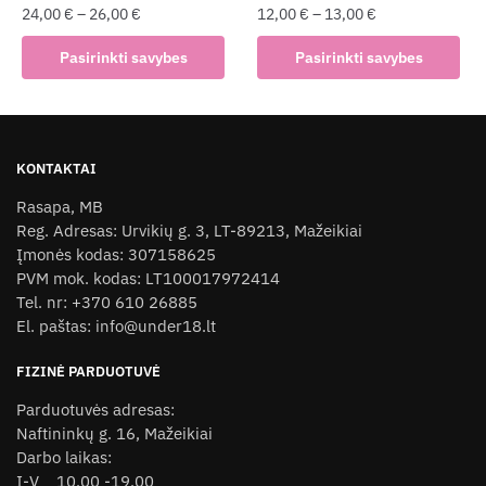
page
24,00
€
–
26,00
€
12,00
€
–
13,00
€
This
This
Pasirinkti savybes
Pasirinkti savybes
product
product
has
has
multiple
multiple
variants.
variants.
KONTAKTAI
The
The
Rasapa, MB
options
options
Reg. Adresas: Urvikių g. 3, LT-89213, Mažeikiai
may
may
Įmonės kodas: 307158625
be
be
PVM mok. kodas: LT100017972414
chosen
chosen
Tel. nr: +370 610 26885
on
on
El. paštas: info@under18.lt
the
the
product
product
FIZINĖ PARDUOTUVĖ
page
page
Parduotuvės adresas:
Naftininkų g. 16, Mažeikiai
Darbo laikas:
I-V 10.00 -19.00