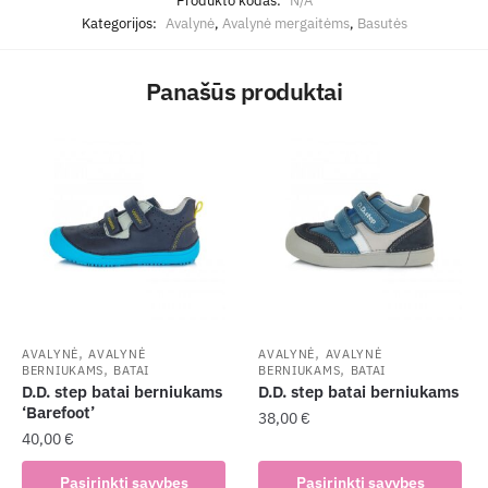
Produkto kodas:
N/A
Kategorijos:
Avalynė
,
Avalynė mergaitėms
,
Basutės
Panašūs produktai
,
,
AVALYNĖ
AVALYNĖ
AVALYNĖ
AVALYNĖ
,
,
BERNIUKAMS
BATAI
BERNIUKAMS
BATAI
D.D. step batai berniukams
D.D. step batai berniukams
‘Barefoot’
38,00
€
40,00
€
This
This
product
Pasirinkti savybes
Pasirinkti savybes