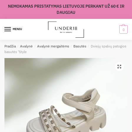
Skip
Skip
NEMOKAMAS PRISTATYMAS LIETUVOJE PERKANT UŽ 60 € IR
to
to
DAUGIAU
navigation
content
MENIU
0
Pradžia
/
Avalynė
/
Avalynė mergaitėms
/
Basutės
/
Dviejų spalvų patogios
basutės ‘Style
🔍