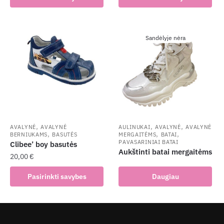
product
has
has
multiple
multiple
variants.
Sandėlyje nėra
variants.
The
The
options
options
may
may
be
be
chosen
chosen
on
on
the
the
,
,
,
AVALYNĖ
AVALYNĖ
AULINUKAI
AVALYNĖ
AVALYNĖ
product
,
,
,
BERNIUKAMS
BASUTĖS
MERGAITĖMS
BATAI
product
page
PAVASARINIAI BATAI
Clibee’ boy basutės
page
Aukštinti batai mergaitėms
20,00
€
This
Pasirinkti savybes
Daugiau
product
has
multiple
variants.