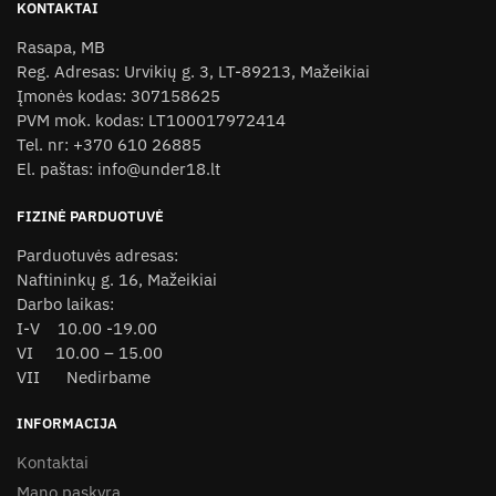
KONTAKTAI
The
Rasapa, MB
options
Reg. Adresas: Urvikių g. 3, LT-89213, Mažeikiai
may
Įmonės kodas: 307158625
be
PVM mok. kodas: LT100017972414
chosen
Tel. nr: +370 610 26885
on
El. paštas: info@under18.lt
the
product
FIZINĖ PARDUOTUVĖ
page
Parduotuvės adresas:
Naftininkų g. 16, Mažeikiai
Darbo laikas:
I-V 10.00 -19.00
VI 10.00 – 15.00
VII Nedirbame
INFORMACIJA
Kontaktai
Mano paskyra